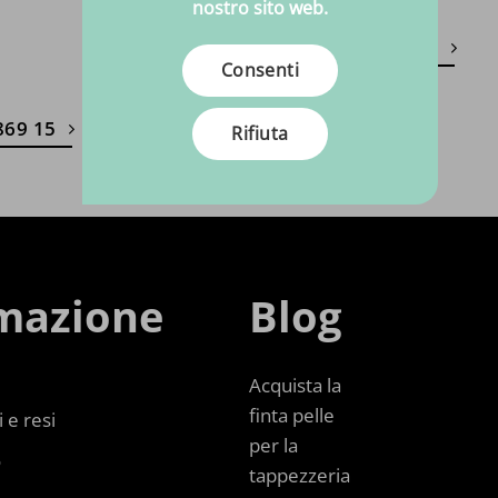
nostro sito web.
Inviaci un'e-mail
Consenti
869 15
Rifiuta
mazione
Blog
Acquista la
finta pelle
 e resi
per la
o
tappezzeria