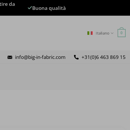
tire da
Buona qualità
Italiano
0
info@big-in-fabric.com
+31(0)6 463 869 15