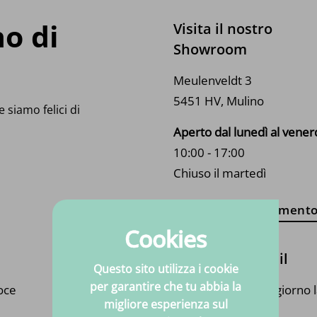
no di
Visita il nostro
Showroom
Meulenveldt 3
5451 HV, Mulino
 siamo felici di
Aperto dal lunedì al vener
10:00 - 17:00
Chiuso il martedì
Fissa un appuntament
Cookies
Inviaci una mail
Questo sito utilizza i cookie
per garantire che tu abbia la
oce
Sempre entro un giorno l
migliore esperienza sul
una risposta!