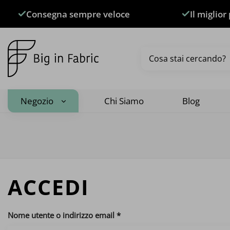
Salta
Consegna sempre veloce
Il miglior
ai
contenuti
Cerca:
Negozio
Chi Siamo
Blog
ACCEDI
Richiesto
Nome utente o indirizzo email
*