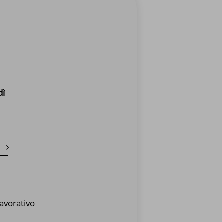
dì
o
avorativo