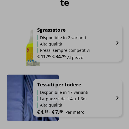
te
Sgrassatore
Disponibile in 2 varianti
Alta qualità
Prezzi sempre competitivi
€
11.
€
34.
Fascia di prezzo: da €11.95 a €34.95
95
-
95
Al pezzo
Tessuti per fodere
Disponibile in 17 varianti
Larghezze da 1.4 a 1.6m
Alta qualità
Fascia di prezzo: da €4.99 a €7.99
€
4.
€
7.
99
99
-
Per metro