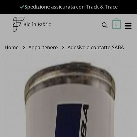
Salta
Spedizione assicurata con Track & Trace
ai
contenuti
0
Home
Appartenere
Adesivo a contatto SABA