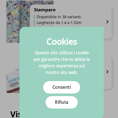
Stampare
Disponibile in 38 varianti
Larghezze da 1.4 a 1.52m
Alta qualità
Fascia di prezzo: da €9.95 a €17.
€
9.
€
17.
95
95
-
Per metro
Cookies
Questo sito utilizza i cookie
per garantire che tu abbia la
Aghi
migliore esperienza sul
Disponibile in 12 varianti
nostro sito web.
Alta qualità
Prezzi sempre competitivi
€
2.
€
7.
Fascia di prezzo: da €2.95 a €7.45
95
-
45
Al pezzo
Consenti
Rifiuta
Visti di recente