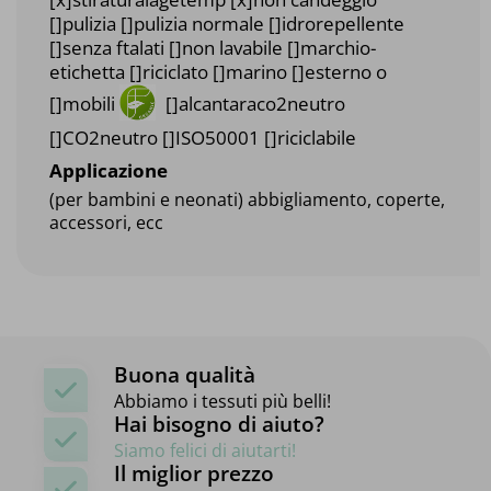
[]pulizia []pulizia normale []idrorepellente
[]senza ftalati []non lavabile []marchio-
etichetta []riciclato []marino []esterno o
[]mobili
[]alcantaraco2neutro
[]CO2neutro []ISO50001 []riciclabile
Applicazione
(per bambini e neonati) abbigliamento, coperte,
accessori, ecc
Buona qualità
Abbiamo i tessuti più belli!
Hai bisogno di aiuto?
Siamo felici di aiutarti!
Il miglior prezzo