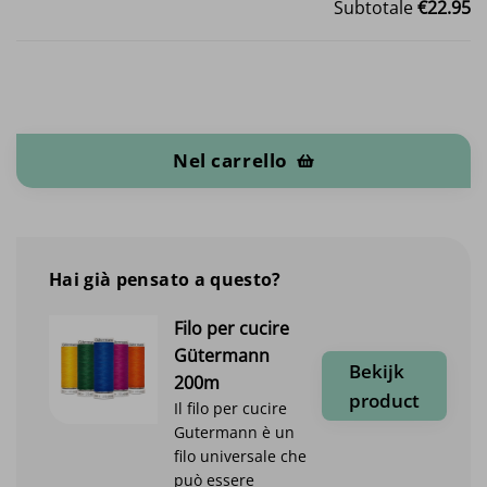
Subtotale
€22.95
Pile di cotone biologico quantità
Nel carrello
Hai già pensato a questo?
Filo per cucire
Gütermann
Bekijk
200m
product
Il filo per cucire
Gutermann è un
filo universale che
può essere