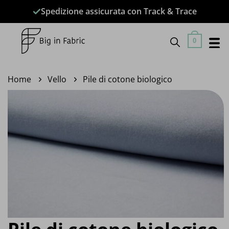
Salta
Spedizione assicurata con Track & Trace
ai
contenuti
0
Home
Vello
Pile di cotone biologico