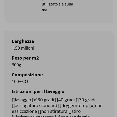
utilizzato sia sulla
ma...
Larghezza
1,50 milioni
Peso per m2
300g
Composizione
100%CO
Istruzioni per il lavaggio
[]lavaggio [x]30 gradi []40 gradi []70 gradi
[]asciugatura standard []drygemtemp [x]non
essiccazione []non stiratura []stiro
[x]stiraturalagetemp [x]non candeggio