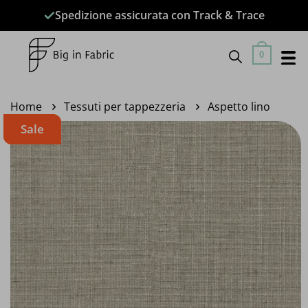
Salta
Spedizione assicurata con Track & Trace
ai
contenuti
0
Home
Tessuti per tappezzeria
Aspetto lino
Sale