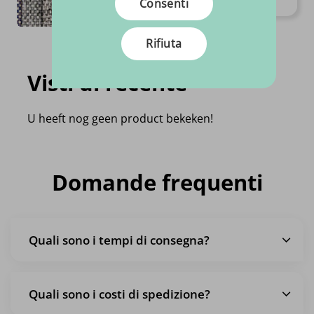
Consenti
€
24.
95
Per metro
Rifiuta
Visti di recente
U heeft nog geen product bekeken!
Domande frequenti
Quali sono i tempi di consegna?
Quali sono i costi di spedizione?