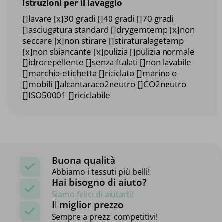
Istruzioni per il lavaggio
[]lavare [x]30 gradi []40 gradi []70 gradi
[]asciugatura standard []drygemtemp [x]non
seccare [x]non stirare []stiraturalagetemp
[x]non sbiancante [x]pulizia []pulizia normale
[]idrorepellente []senza ftalati []non lavabile
[]marchio-etichetta []riciclato []marino o
[]mobili []alcantaraco2neutro []CO2neutro
[]ISO50001 []riciclabile
Buona qualità
Abbiamo i tessuti più belli!
Hai bisogno di aiuto?
Siamo felici di aiutarti!
Il miglior prezzo
Sempre a prezzi competitivi!