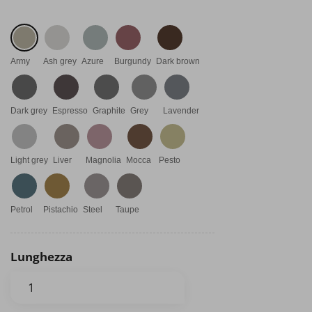
Army
Ash grey
Azure
Burgundy
Dark brown
Dark grey
Espresso
Graphite
Grey
Lavender
Light grey
Liver
Magnolia
Mocca
Pesto
Petrol
Pistachio
Steel
Taupe
Lunghezza