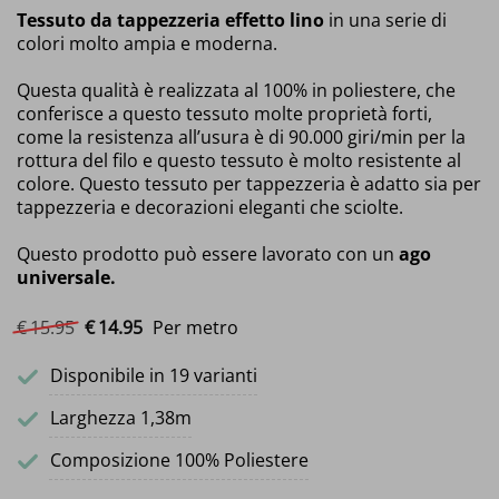
Tessuto da tappezzeria effetto lino
in una serie di
colori molto ampia e moderna.
Questa qualità è realizzata al 100% in poliestere, che
conferisce a questo tessuto molte proprietà forti,
come la resistenza all’usura è di 90.000 giri/min per la
rottura del filo e questo tessuto è molto resistente al
colore. Questo tessuto per tappezzeria è adatto sia per
tappezzeria e decorazioni eleganti che sciolte.
Questo prodotto può essere lavorato con un
ago
universale.
Il prezzo originale era: €15.95.
Il prezzo attuale è: €14.95.
€
15.
95
€
14.
95
Per metro
Disponibile in 19 varianti
Larghezza 1,38m
Composizione 100% Poliestere