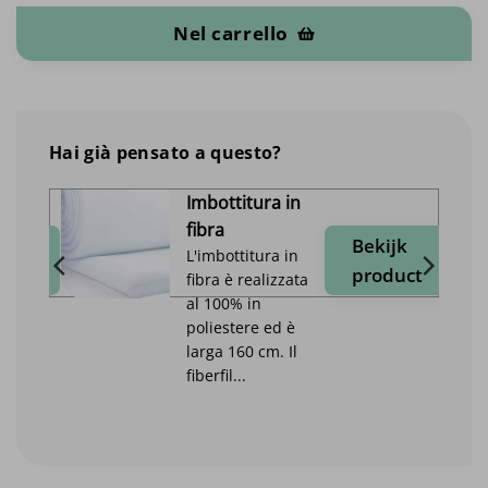
Nel carrello
Hai già pensato a questo?
Imbottitura in
fibra
jk
Bekijk
L'imbottitura in
duct
product
fibra è realizzata
al 100% in
poliestere ed è
larga 160 cm. Il
fiberfil...