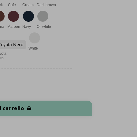
ck
Cafe
Cream
Dark brown
na
Maroon
Navy
Off white
Toyota Nero
White
yota
ro
m) quantità
l carrello