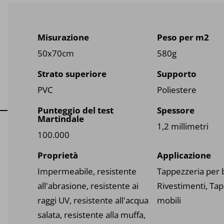
Misurazione
Peso per m2
Maglia su schiuma / strato di
50x70cm
580g
Jersey su ponte in schiuma/trico
k product
articolo viene utilizzato, tra le altre
Strato superiore
Supporto
PVC
Poliestere
Punteggio del test
Spessore
Martindale
1,2 millimetri
100.000
Proprietà
Applicazione
Impermeabile, resistente
Tappezzeria per 
all'abrasione, resistente ai
Rivestimenti, Ta
raggi UV, resistente all'acqua
mobili
salata, resistente alla muffa,