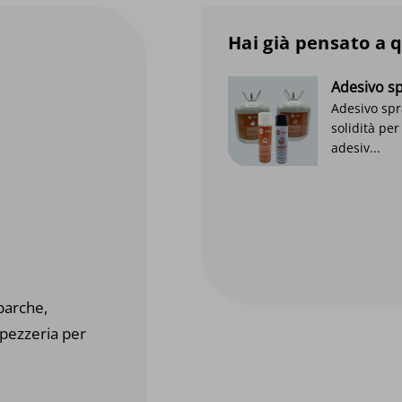
Hai già pensato a 
 schiuma
Adesivo s
t Questo
Adesivo spr
Bekijk product
 c...
solidità pe
adesiv...
barche,
ppezzeria per