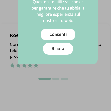
Questo sito utilizza i cookie
per garantire che tu abbia la
migliore esperienza sul
nostro sito web.
Consenti
Koen Wouters
Corretta gestione dell'ordine. È stato contattato
Rifiuta
telefonicamente con un'alternativa ad un
prodotto che non era più disponibile.