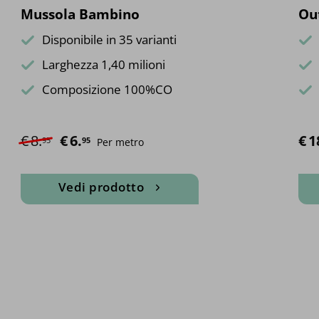
Mussola Bambino
Ou
Disponibile in 35 varianti
Larghezza 1,40 milioni
Composizione 100%CO
€
8.
Il prezzo originale era: €8.95.
€
6.
Il prezzo attuale è: €6.95.
€
1
95
95
Per metro
Vedi prodotto