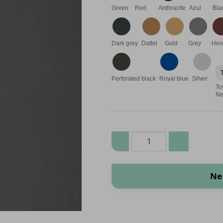
Green
Red
Anthracite
Azul
Bla
Dark grey
Dattel
Gold
Grey
Hen
Perforated black
Royal blue
Silver
To
Ne
Premium Skai - Per pezzo (50x70c
Ne