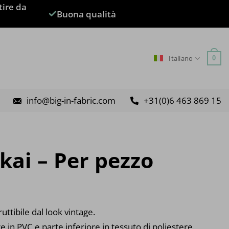
tire da
Buona qualità
Italiano
0
info@big-in-fabric.com
+31(0)6 463 869 15
ai – Per pezzo
ruttibile dal look vintage.
e in PVC e parte inferiore in tessuto di poliestere.