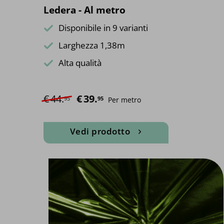
Ledera - Al metro
Disponibile in 9 varianti
Larghezza 1,38m
Alta qualità
€
44.
Il prezzo originale era: €44.95.
€
39.
Il prezzo attuale è: €39.95.
95
95
Per metro
Vedi prodotto