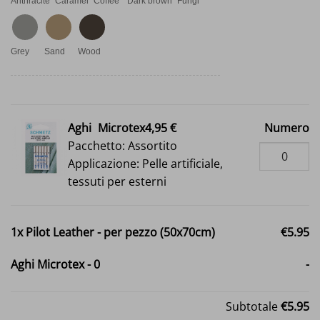
Anthracite
Caramel
Coffee
Dark brown
Fungi
Grey
Sand
Wood
Aghi
Microtex4,95 €
Numero
Pacchetto: Assortito
Applicazione: Pelle artificiale,
tessuti per esterni
1x
Pilot Leather - per pezzo (50x70cm)
€5.95
Aghi Microtex
-
0
-
Subtotale
€5.95