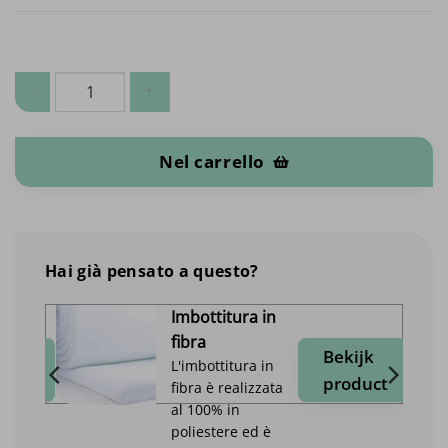
Pilot Leather - per pezzo (50x70cm) quantità
Nel carrello
Hai già pensato a questo?
Imbottitura in
fibra
jk
Bekijk
L'imbottitura in
duct
product
fibra è realizzata
al 100% in
poliestere ed è