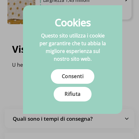
Larghezza 1,45 milioni
Composizione 100%CO
€
14.
95
Per metro
Cookies
Questo sito utilizza i cookie
per garantire che tu abbia la
Visti di recente
migliore esperienza sul
nostro sito web.
U heeft nog geen product bekeken!
Consenti
Domande frequenti
Rifiuta
Quali sono i tempi di consegna?