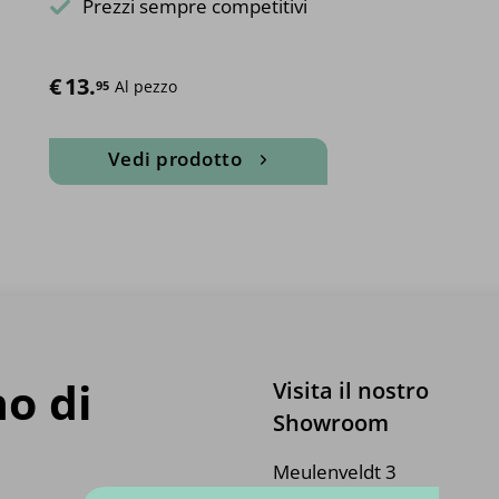
Prezzi sempre competitivi
€
13.
Al pezzo
95
Vedi prodotto
Questo
prodotto
ha
più
varianti.
Le
opzioni
possono
no di
Visita il nostro
essere
Showroom
scelte
nella
Meulenveldt 3
pagina