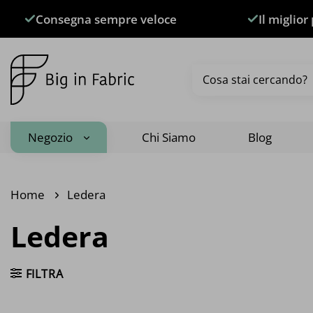
Salta
Consegna sempre veloce
Il miglior
ai
contenuti
Cerca:
Negozio
Chi Siamo
Blog
Home
Ledera
Ledera
FILTRA