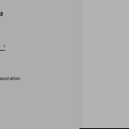
dì
o
avorativo