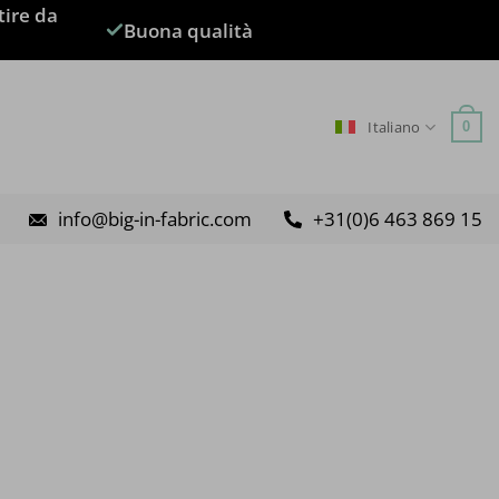
tire da
Buona qualità
Italiano
0
info@big-in-fabric.com
+31(0)6 463 869 15