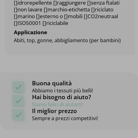
[]idrorepellente []raggiungere []senza ftalati
[]non lavare []marchio-etichetta []riciclato
[]marino []esterno o []mobili []CO2neutraal
[]ISO50001 []riciclabile
Applicazione
Abiti, top, gonne, abbigliamento (per bambini)
Buona qualità
Abbiamo i tessuti più belli!
Hai bisogno di aiuto?
Siamo felici di aiutarti!
Il miglior prezzo
Sempre a prezzi competitivi!