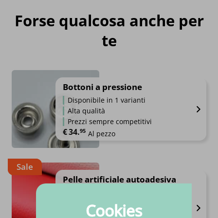
Forse qualcosa anche per
te
Bottoni a pressione
Disponibile in 1 varianti
Alta qualità
Prezzi sempre competitivi
€
34.
95
Al pezzo
Sale
Pelle artificiale autoadesiva
30x20
Disponibile in 11 varianti
Cookies
Alta qualità