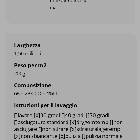
utilizzato sia sulla
ma...
Larghezza
1,50 milioni
Peso per m2
200g
Composizione
68 – 28%CO – 4%EL
Istruzioni per il lavaggio
[]lavare [x]30 gradi []40 gradi []70 gradi
[]asciugatura standard [x]drygemtemp []non
asciugare []non stirare [x]stiraturalagetemp
[x]non sbiancante [x]pulizia []pulizia normale