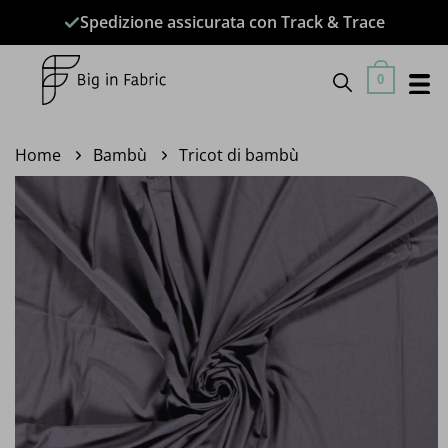
Salta
Spedizione assicurata con Track & Trace
ai
contenuti
0
Home
Bambù
Tricot di bambù