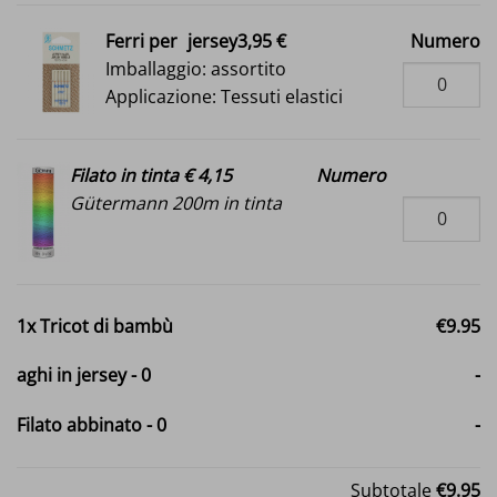
Ferri per
jersey3,95 €
Numero
Imballaggio: assortito
Applicazione: Tessuti elastici
Filato in tinta € 4,15
Numero
Gütermann 200m in tinta
1x
Tricot di bambù
€9.95
aghi in jersey
-
0
-
Filato abbinato
-
0
-
Subtotale
€9.95