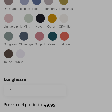
Dark sand
Ice blue
Indigo
Light grey
Light khaki
Light old pink
Mint
Navy
Ocher
Off white
Old green
Old indigo
Old pink
Petrol
Salmon
Taupe
White
Lunghezza
Prezzo del prodotto
€9.95