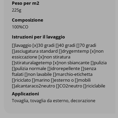
Peso per m2
225g
Composizione
100%CO
Istruzioni per il lavaggio
[]lavaggio [x]30 gradi []40 gradi []70 gradi
[]asciugatura standard []drygemtemp [x]non
essiccazione [x]non stiratura
[]stiraturalagetemp [x]non sbiancante []pulizia
[]pulizia normale []idrorepellente []senza
ftalati []non lavabile []marchio-etichetta
[]riciclato []marino []esterno o []mobili
[]alcantaraco2neutro []CO2neutro []riciclabile
Applicazioni
Tovaglia, tovaglia da esterno, decorazione