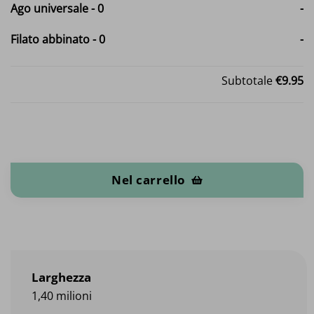
Ago universale
-
0
-
Filato abbinato
-
0
-
Subtotale
€9.95
Cotone spalmato quantità
Nel carrello
Larghezza
1,40 milioni