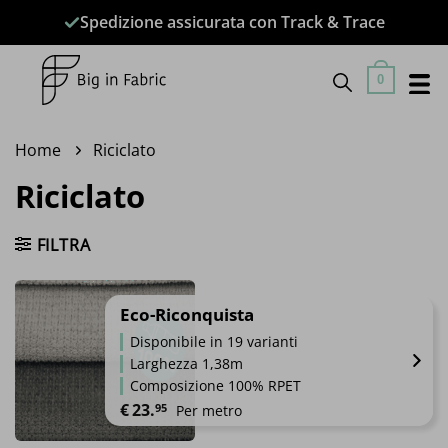
Salta
Spedizione assicurata con Track & Trace
ai
contenuti
0
Home
Riciclato
Riciclato
FILTRA
Eco-Riconquista
Disponibile in 19 varianti
Larghezza 1,38m
Composizione 100% RPET
€
23.
95
Per metro