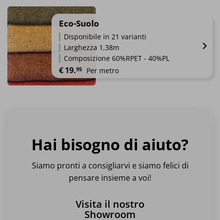
Questo
prodotto
ha
Eco-Suolo
più
Disponibile in 21 varianti
varianti.
Larghezza 1,38m
Le
Composizione 60%RPET - 40%PL
opzioni
€
19.
95
Per metro
possono
essere
Questo
scelte
prodotto
nella
ha
pagina
più
del
varianti.
prodotto
Hai bisogno di aiuto?
Le
opzioni
possono
Siamo pronti a consigliarvi e siamo felici di
essere
pensare insieme a voi!
scelte
nella
Visita il nostro
pagina
Showroom
del