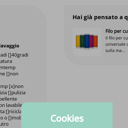
Hai già pensato a 
Filo per 
Il filo per 
universale 
 lavaggio
sulla ma...
radi []40gradi
gatura
emtemp
one []non
temp [x]non
zia []pulizia
pellente
non lavabile
a []riciclato
Cookies
o o []mobili
utro