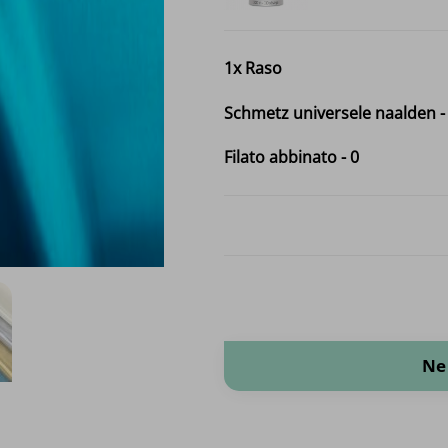
1x
Raso
Schmetz universele naalden
Filato abbinato
-
0
Raso quantità
Ne