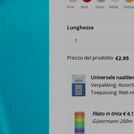
Pink
Red
Silver
White
Yellow
Lunghezza
Prezzo del prodotto
€2.95
Universele naalde
Verpakking: Assort
Toepassing: Niet-r
Filato in tinta € 4,1
Gütermann 200m i