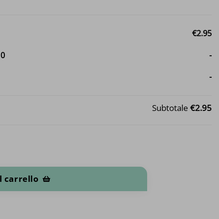
€2.95
-
0
-
-
Subtotale
€2.95
l carrello