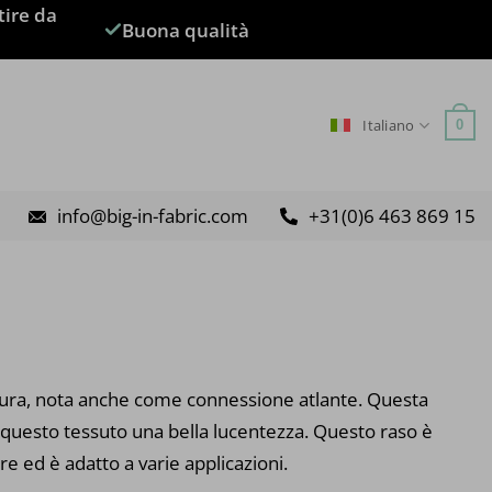
tire da
Buona qualità
Italiano
0
info@big-in-fabric.com
+31(0)6 463 869 15
itura, nota anche come connessione atlante. Questa
a questo tessuto una bella lucentezza. Questo raso è
re ed è adatto a varie applicazioni.