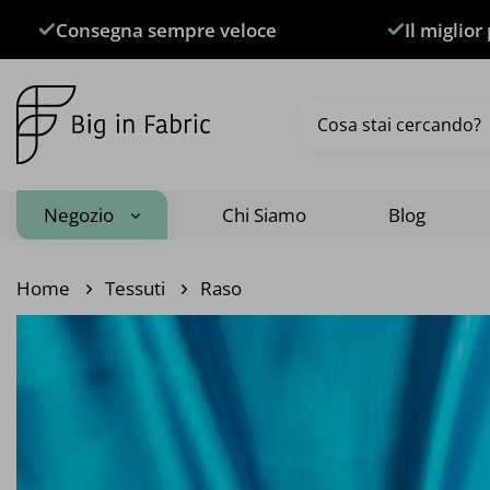
Salta
Consegna sempre veloce
Il miglior
ai
contenuti
Cerca:
Negozio
Chi Siamo
Blog
Home
Tessuti
Raso