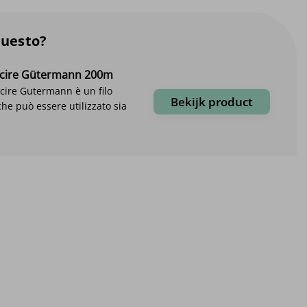
questo?
cucire Gütermann 200m
cucire Gutermann è un filo
Bekijk product
che può essere utilizzato sia