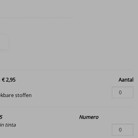
n
€ 2,95
Aantal
i
ekbare stoffen
5
Numero
n tinta