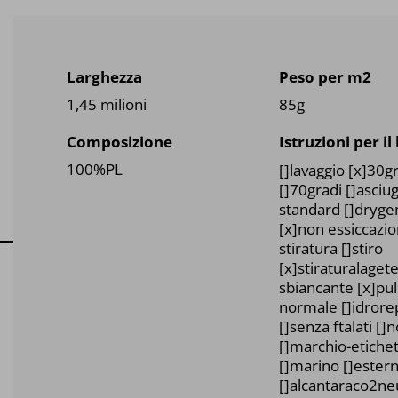
Larghezza
Peso per m2
1,45 milioni
85g
Composizione
Istruzioni per il
100%PL
[]lavaggio [x]30g
[]70gradi []asciu
standard []dryg
[x]non essiccazi
stiratura []stiro
[x]stiraturalage
sbiancante [x]puli
normale []idrore
[]senza ftalati []
[]marchio-etichett
[]marino []estern
[]alcantaraco2ne