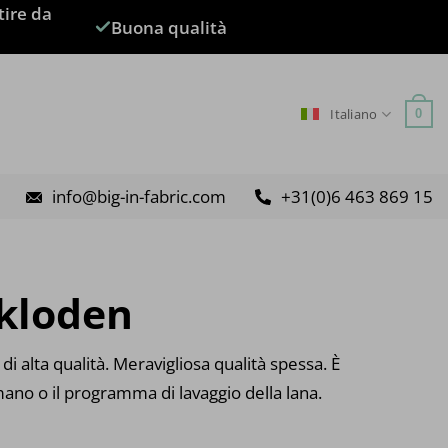
tire da
Buona qualità
Italiano
0
info@big-in-fabric.com
+31(0)6 463 869 15
kloden
i alta qualità. Meravigliosa qualità spessa. È
 mano o il programma di lavaggio della lana.