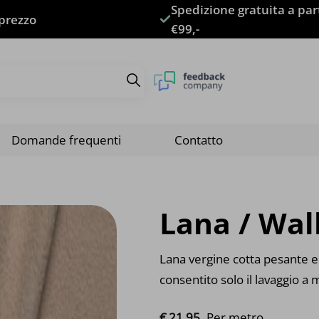
Spedizione gratuita a par
 prezzo
€99,-
Domande frequenti
Contatto
Lana / Wal
Lana vergine cotta pesante e d
consentito solo il lavaggio a
€
21.
95
Per metro