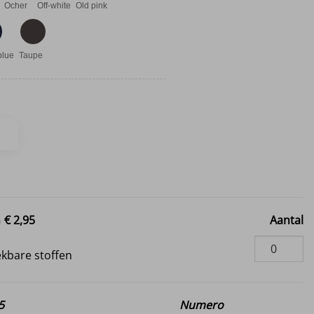
Ocher
Off-white
Old pink
blue
Taupe
n
€ 2,95
Aantal
i
ekbare stoffen
5
Numero