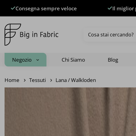
Salta
Consegna sempre veloce
Il miglior
ai
contenuti
Cerca:
Negozio
Chi Siamo
Blog
Home
Tessuti
Lana / Walkloden