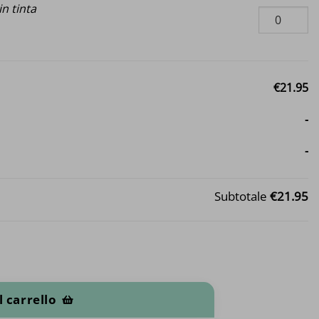
n tinta
€21.95
-
-
Subtotale
€21.95
l carrello