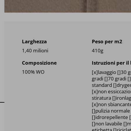
Larghezza
Peso per m2
1,40 milioni
410g
Composizione
Istruzioni per il
100% WO
[x]lavaggio []30 g
gradi []70 gradi [
standard []dryg
[x]non essiccazi
stiratura []ironl
[x]non sbiancante
[]pulizia normale
[]idrorepellente [
[]non lavabile []
etichetta []ricicl