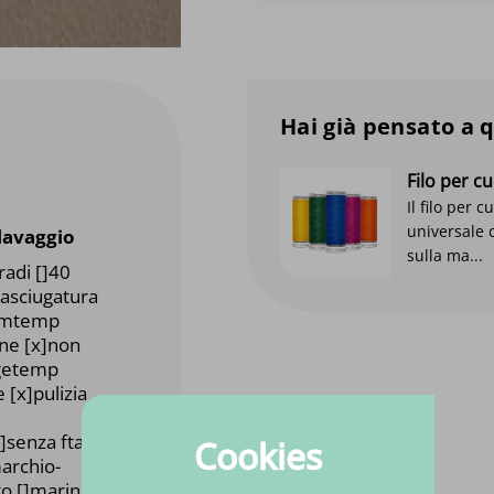
Hai già pensato a 
Filo per 
Il filo per 
universale 
 lavaggio
sulla ma...
radi []40
]asciugatura
emtemp
one [x]non
agetemp
 [x]pulizia
]senza ftalati
Cookies
marchio-
ato []marino