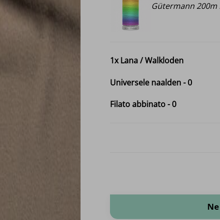
Gütermann 200m i
1x
Lana / Walkloden
Universele naalden
-
0
Filato abbinato
-
0
Lana / Walkloden quantità
Ne