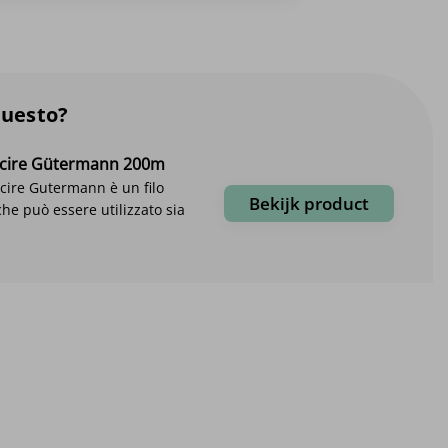
questo?
cucire Gütermann 200m
cucire Gutermann è un filo
Bekijk product
che può essere utilizzato sia