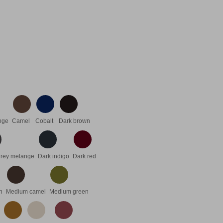
nge
Camel
Cobalt
Dark brown
grey melange
Dark indigo
Dark red
n
Medium camel
Medium green