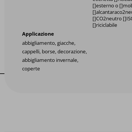
[]esterno o []mob
[]alcantaraco2ne
[]CO2neutro []I
[]riciclabile
Applicazione
abbigliamento, giacche,
cappelli, borse, decorazione,
abbigliamento invernale,
coperte