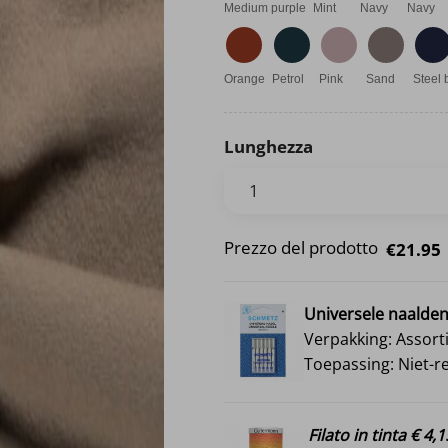
Medium purple
Mint
Navy
Navy
Orange
Petrol
Pink
Sand
Steel 
Lunghezza
Prezzo del prodotto
€21.95
Universele naalde
Verpakking: Assort
Toepassing: Niet-r
Filato in tinta € 4,1