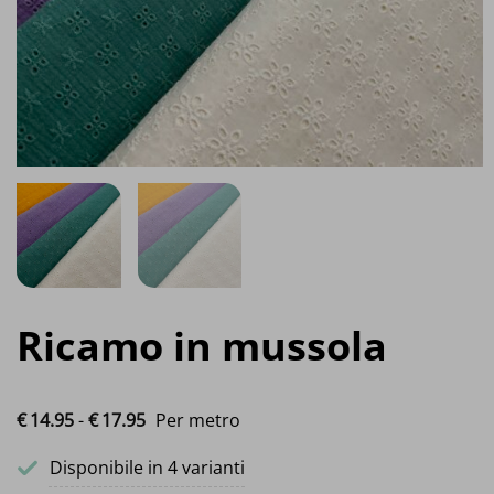
Ricamo in mussola
Fascia di prezzo: da €14.95 a €17.95
€
14.
95
-
€
17.
95
Per metro
Disponibile in 4 varianti