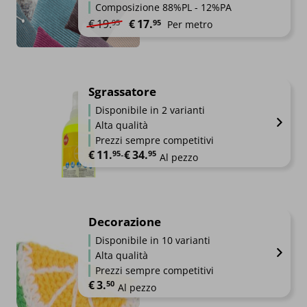
Composizione 88%PL - 12%PA
Il prezzo originale era: €19.95.
Il prezzo attuale è: €17.95.
€
19.
€
17.
95
95
Per metro
Sgrassatore
Disponibile in 2 varianti
Alta qualità
Prezzi sempre competitivi
€
11.
€
34.
Fascia di prezzo: da €11.95 a €34.95
95
-
95
Al pezzo
Decorazione
Disponibile in 10 varianti
Alta qualità
Prezzi sempre competitivi
€
3.
50
Al pezzo