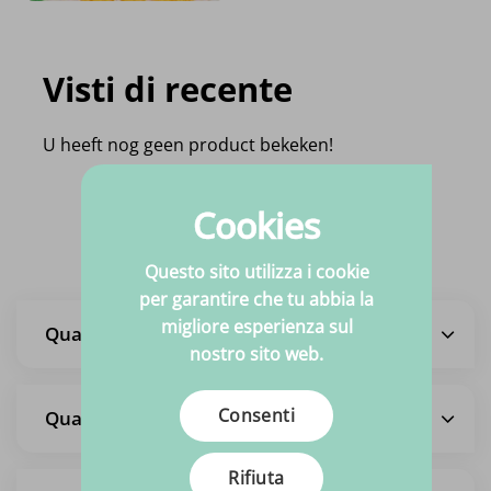
Visti di recente
U heeft nog geen product bekeken!
Cookies
Domande frequenti
Questo sito utilizza i cookie
per garantire che tu abbia la
migliore esperienza sul
Quali sono i tempi di consegna?
nostro sito web.
Consenti
Quali sono i costi di spedizione?
Rifiuta