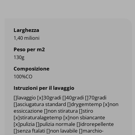
Larghezza
1,40 milioni
Peso per m2
130g
Composizione
100%CO
Istruzioni per il lavaggio
[]lavaggio [x]30gradi []40gradi []70gradi
[]asciugatura standard []drygemtemp [x]non
essiccazione []non stiratura []stiro
[x]stiraturalagetemp [x]non sbiancante
[x]pulizia []pulizia normale []idrorepellente
[]senza ftalati []non lavabile []marchio-