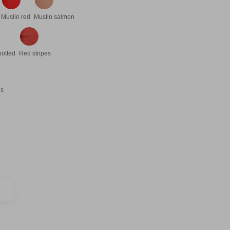
Muslin red
Muslin salmon
potted
Red stripes
ps