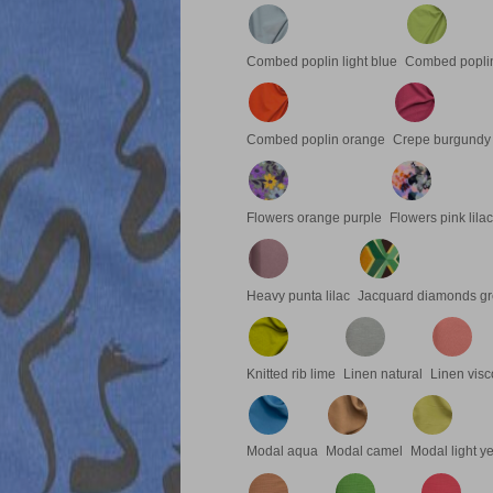
Combed poplin light blue
Combed poplin
Combed poplin orange
Crepe burgundy
Flowers orange purple
Flowers pink lilac
Heavy punta lilac
Jacquard diamonds g
Knitted rib lime
Linen natural
Linen visc
Modal aqua
Modal camel
Modal light y