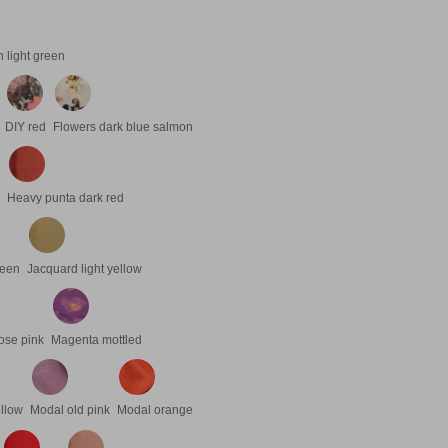
 light green
DIY red
Flowers dark blue salmon
Heavy punta dark red
reen
Jacquard light yellow
ose pink
Magenta mottled
ellow
Modal old pink
Modal orange