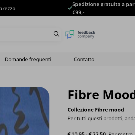
Spedizione gratuita a par
 prezzo
€99,-
Domande frequenti
Contatto
Fibre Moo
Collezione Fibre mood
Per tutti questi prodotti, and
Fascia di pr
€
10.
95
-
€
22.
50
Per metro