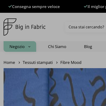
Salta
Consegna sempre veloce
Il miglior
ai
contenuti
Cerca:
Negozio
Chi Siamo
Blog
Home
Tessuti stampati
Fibre Mood