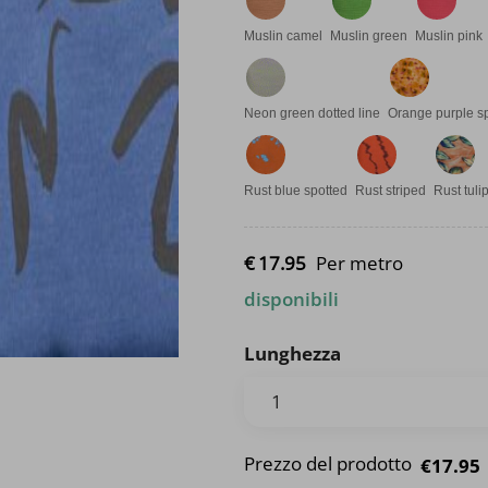
Muslin camel
Muslin green
Muslin pink
Neon green dotted line
Orange purple s
Rust blue spotted
Rust striped
Rust tuli
€
17.
95
Per metro
disponibili
Lunghezza
Prezzo del prodotto
€17.95