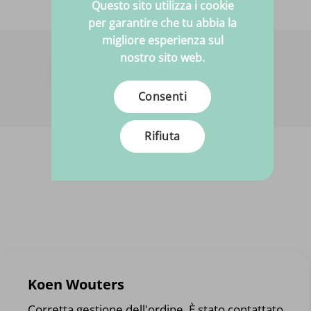
Questo sito utilizza i cookie
per garantire che tu abbia la
migliore esperienza sul
nostro sito web.
Hai bisogno di aiuto?
Siamo felici di aiutarti!
Consenti
Rifiuta
Koen Wouters
Corretta gestione dell'ordine. È stato contattato