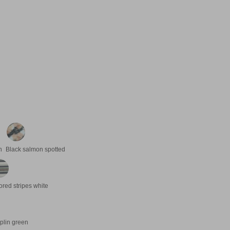
n
Black salmon spotted
ored stripes white
lin green