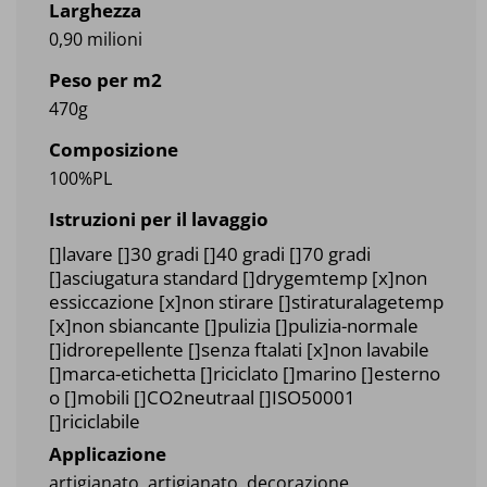
Larghezza
0,90 milioni
Peso per m2
470g
Composizione
100%PL
Istruzioni per il lavaggio
[]lavare []30 gradi []40 gradi []70 gradi
[]asciugatura standard []drygemtemp [x]non
essiccazione [x]non stirare []stiraturalagetemp
[x]non sbiancante []pulizia []pulizia-normale
[]idrorepellente []senza ftalati [x]non lavabile
[]marca-etichetta []riciclato []marino []esterno
o []mobili []CO2neutraal []ISO50001
[]riciclabile
Applicazione
artigianato, artigianato, decorazione