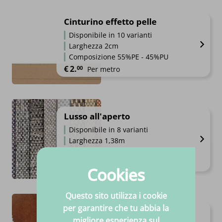
Cinturino effetto pelle
Disponibile in 10 varianti
Larghezza 2cm
Composizione 55%PE - 45%PU
€
2.
00
Per metro
Lusso all'aperto
Disponibile in 8 varianti
Larghezza 1,38m
Composizione 90%OL - 10%PE
€
24.
95
Per metro
Cookies
Questo sito utilizza i cookie
per garantire che tu abbia la
Velluto Amore
migliore esperienza sul