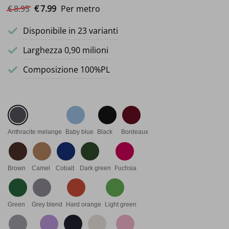
Il prezzo originale era: €8.95.
Il prezzo attuale è: €7.99.
€
8.
95
€
7.
99
Per metro
Disponibile in 23 varianti
Larghezza 0,90 milioni
Composizione 100%PL
Anthracite melange
Baby blue
Black
Bordeaux
Brown
Camel
Cobalt
Dark green
Fuchsia
Green
Grey blend
Hard orange
Light green