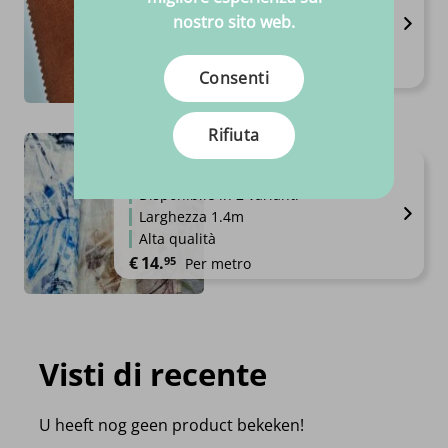
Disponibile in 26 varianti
nostro sito web.
Larghezza 1,38m
Composizione 100% Poliestere
€
23.
95
Al pezzo
Consenti
Rifiuta
Lino stampato
Disponibile in 2 varianti
Larghezza 1.4m
Alta qualità
€
14.
95
Per metro
Visti di recente
U heeft nog geen product bekeken!