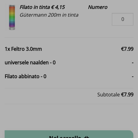
Filato in tinta € 4,15
Numero
Gütermann 200m in tinta
1x
Feltro 3.0mm
€7.99
universele naalden
-
0
-
Filato abbinato
-
0
-
Subtotale
€7.99
Feltro 3.0mm quantità
Nel carrello