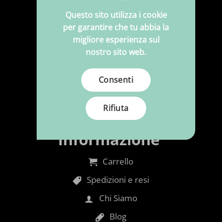
Tessuti per tappezzeria
Questo sito utilizza i cookie
Polypress su misura
per garantire che tu abbia la
migliore esperienza sul
Pulizia e manutenzione
nostro sito web.
Schiuma
Consenti
Appartenere
Aghi e filati
Rifiuta
Informazione
Carrello
Spedizioni e resi
Chi Siamo
Blog