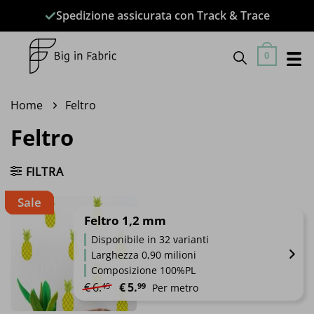
Salta
Spedizione assicurata con Track & Trace
ai
contenuti
0
Home
Feltro
Feltro
FILTRA
Sale
Feltro 1,2 mm
Disponibile in 32 varianti
Larghezza 0,90 milioni
Composizione 100%PL
Il prezzo originale era: €6.45.
Il prezzo attuale è: €5.99.
€
6.
€
5.
45
99
Per metro