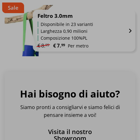
Questo
Sale
prodotto
ha
Feltro 3.0mm
più
Disponibile in 23 varianti
varianti.
Larghezza 0,90 milioni
Le
Composizione 100%PL
opzioni
Il prezzo originale era: €8.95.
Il prezzo attuale è: €7.99.
€
8.
€
7.
95
99
Per metro
possono
essere
Questo
scelte
prodotto
nella
ha
pagina
più
del
varianti.
prodotto
Hai bisogno di aiuto?
Le
opzioni
possono
Siamo pronti a consigliarvi e siamo felici di
essere
pensare insieme a voi!
scelte
nella
Visita il nostro
pagina
Showroom
del