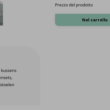
Prezzo del prodotto
Cavo per tubazioni quantità
Nel carrello
 kussens
ensets,
 stoelen