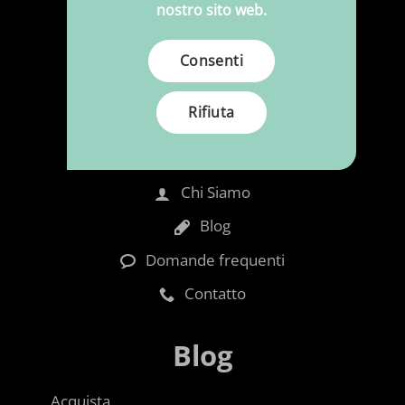
nostro sito web.
Aghi e filati
Consenti
Informazione
Rifiuta
Carrello
Spedizioni e resi
Chi Siamo
Blog
Domande frequenti
Contatto
Blog
Acquista