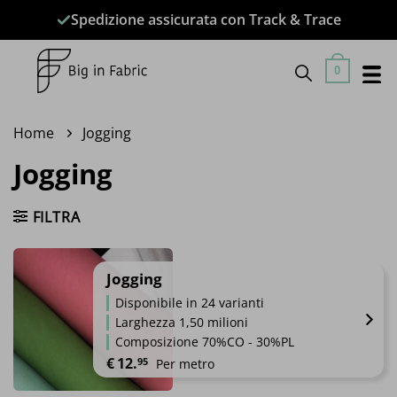
Salta
Spedizione assicurata con Track & Trace
ai
contenuti
0
Home
Jogging
Jogging
FILTRA
Jogging
Disponibile in 24 varianti
Larghezza 1,50 milioni
Composizione 70%CO - 30%PL
€
12.
95
Per metro