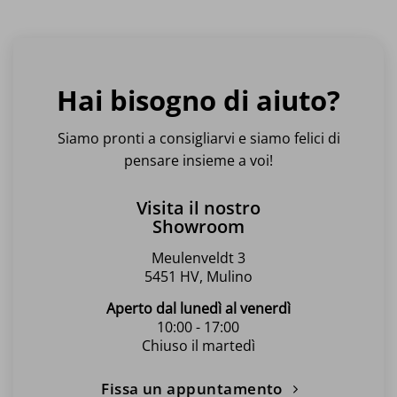
Questo
prodotto
ha
più
varianti.
Hai bisogno di aiuto?
Le
opzioni
possono
Siamo pronti a consigliarvi e siamo felici di
essere
pensare insieme a voi!
scelte
nella
Visita il nostro
pagina
Showroom
del
prodotto
Meulenveldt 3
5451 HV, Mulino
Aperto dal lunedì al venerdì
10:00 - 17:00
Chiuso il martedì
Fissa un appuntamento