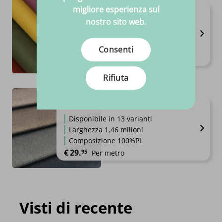
migliore esperienza sul
Biancheria
nostro sito web.
Disponibile in 27 varianti
Larghezza 1,40 milioni
Composizione 100%LI
Consenti
€
10.
95
Per metro
Rifiuta
Pelle scamosciata+ / Alcantara
Disponibile in 13 varianti
Larghezza 1,46 milioni
Composizione 100%PL
€
29.
95
Per metro
Visti di recente