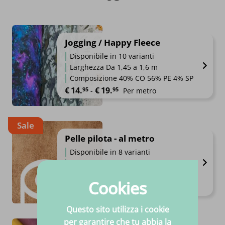
Jogging / Happy Fleece
Disponibile in 10 varianti
Larghezza Da 1,45 a 1,6 m
Composizione 40% CO 56% PE 4% SP
Fascia di prezzo: da €14.95 a €
€
14.
€
19.
95
95
-
Per metro
Sale
Pelle pilota - al metro
Disponibile in 8 varianti
Larghezza 1,38m
Alta qualità
Cookies
Il prezzo originale era: €20.95.
Il prezzo attuale è: €18.95.
€
20.
€
18.
95
95
Per metro
Questo sito utilizza i cookie
per garantire che tu abbia la