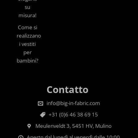
su
misura!
Come si
realizzano
i vestiti
per
bambini?
Contatto
info@big-in-fabric.com
+31 (0)6 46 38 69 15
Meulenveldt 3, 5451 HV, Mulino
Aperto dal lunedì al venerdì dalle 10:00