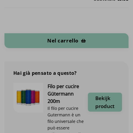
Cordoncino per bambini quantità
Nel carrello
Hai già pensato a questo?
Filo per cucire
Gütermann
Bekijk
200m
product
Il filo per cucire
Gutermann è un
filo universale che
può essere