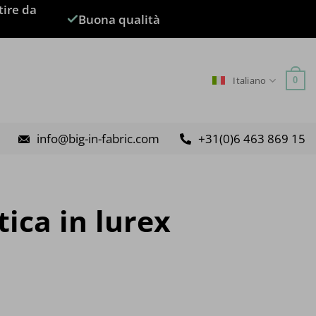
tire da
Buona qualità
Italiano
0
info@big-in-fabric.com
+31(0)6 463 869 15
tica in lurex