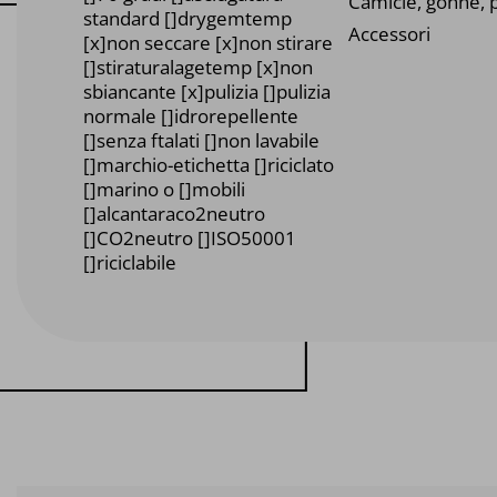
Camicie, gonne, p
standard []drygemtemp
Accessori
[x]non seccare [x]non stirare
[]stiraturalagetemp [x]non
sbiancante [x]pulizia []pulizia
normale []idrorepellente
[]senza ftalati []non lavabile
[]marchio-etichetta []riciclato
[]marino o []mobili
[]alcantaraco2neutro
[]CO2neutro []ISO50001
[]riciclabile