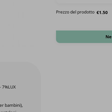
Prezzo del prodotto
€1.50
Fascia elastica in lurex quantità
Ne
– 7%LUX
er bambini),