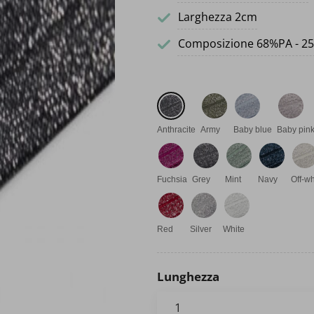
Larghezza 2cm
Composizione 68%PA - 2
Anthracite
Army
Baby blue
Baby pin
Fuchsia
Grey
Mint
Navy
Off-wh
Red
Silver
White
Lunghezza