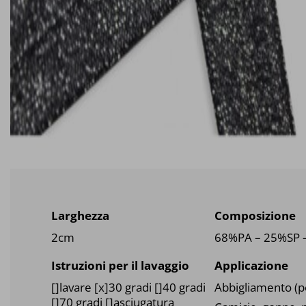
Larghezza
Composizione
2cm
68%PA – 25%SP 
Istruzioni per il lavaggio
Applicazione
Abbigliamento (p
[]lavare [x]30 gradi []40 gradi
[]70 gradi []asciugatura