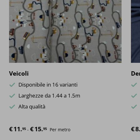
Veicoli
De
Disponibile in 16 varianti
Larghezze da 1.44 a 1.5m
Alta qualità
€
11.
€
15.
Fascia di prezzo: da €11.95 a €15.95
€
8
95
95
-
Per metro