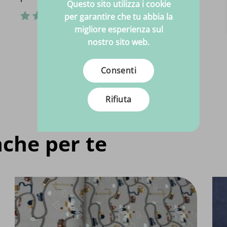
Questo sito utilizza i cookie
per garantire che tu abbia la
migliore esperienza sul
nostro sito web.
Consenti
Rifiuta
che per te