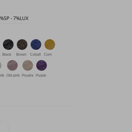
5%SP - 7%LUX
k
Black
Brown
Cobalt
Corn
ite
Old pink
Poudre
Purple