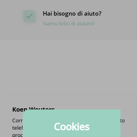
Hai bisogno di aiuto?
Siamo felici di aiutarti!
Koen Wouters
Corretta gestione dell'ordine. È stato contattato
Cookies
telefonicamente con un'alternativa ad un
prodotto che non era più disponibile.