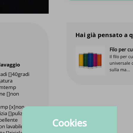
Hai già pensato a 
Filo per 
Il filo per 
universale 
 lavaggio
sulla ma...
radi []40gradi
gatura
emtemp
one []non
temp [x]non
zia []pulizia
pellente
Cookies
non lavabile
a []riciclato