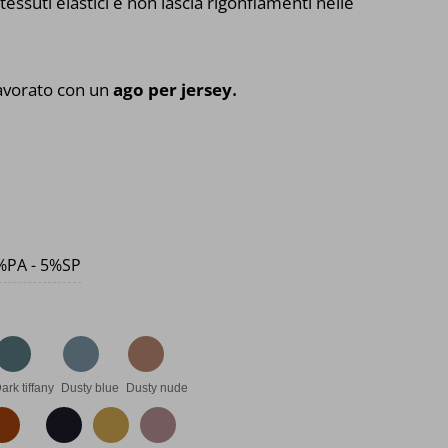
tessuti elastici e non lascia rigonfiamenti nelle
avorato con un
ago per jersey
.
%PA - 5%SP
ark tiffany
Dusty blue
Dusty nude