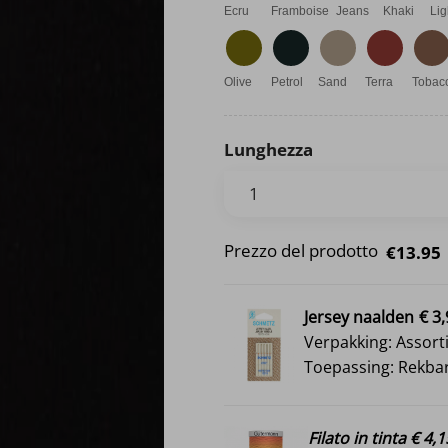
Ecru
Framboise
Jeans
Khaki
Lig
Olive
Petrol
Sand
Terra
Tobac
Lunghezza
Prezzo del prodotto
€13.95
Jersey naalden
€ 3
Verpakking: Assort
Toepassing: Rekbar
Filato in tinta € 4,1