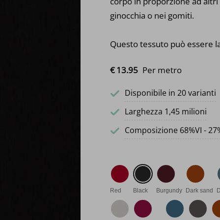
corpo in proporzione ad altri 
ginocchia o nei gomiti.
Questo tessuto può essere l
€
13.
95
Per metro
Disponibile in 20 varianti
Larghezza 1,45 milioni
Composizione 68%VI - 27
Red
Black
Burgundy
Dark sand
D