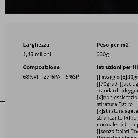
Larghezza
Peso per m2
1,45 milioni
330g
Composizione
Istruzioni per il
68%VI – 27%PA – 5%SP
[]lavaggio [x]30g
[]70gradi []asciu
standard []dryg
[x]non essiccazi
stiratura []stiro
[x]stiraturalage
sbiancante [x]puli
normale []idrore
[]senza ftalati []
[]marchio-etichett