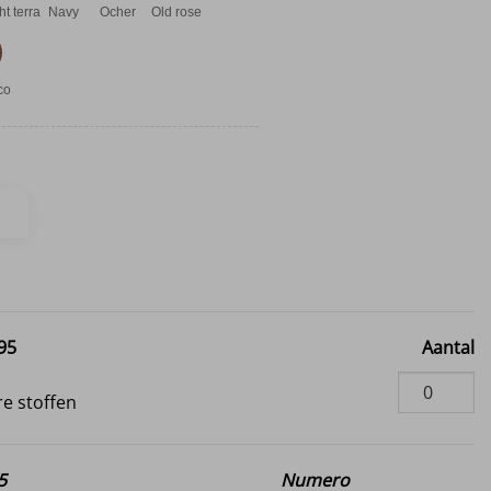
ht terra
Navy
Ocher
Old rose
co
,95
Aantal
i
e stoffen
5
Numero