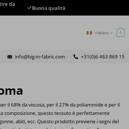
tire da
Buona qualità
Italiano
0
info@big-in-fabric.com
+31(0)6 463 869 15
Roma
r il 68% da viscosa, per il 27% da poliammide e per il
sta composizione, questo tessuto è perfettamente
 gonne, abiti, ecc. Questo prodotto previene i segni del