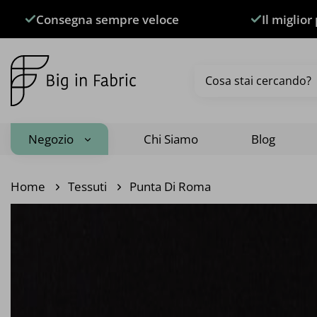
Salta
Consegna sempre veloce
Il miglior
ai
contenuti
Cerca:
Negozio
Chi Siamo
Blog
Home
Tessuti
Punta Di Roma