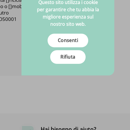
Questo sito utilizza i cookie
o o []mobili
per garantire che tu abbia la
utro
migliore esperienza sul
SO50001
nostro sito web.
Consenti
Rifiuta
Hai bisogno di aiuto?