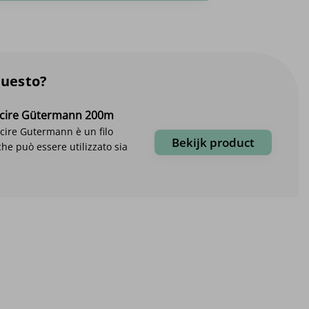
questo?
cucire Gütermann 200m
cucire Gutermann è un filo
Bekijk product
che può essere utilizzato sia