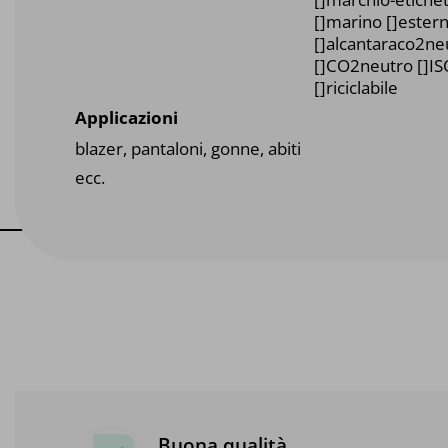
[]marino []estern
[]alcantaraco2ne
[]CO2neutro []I
[]riciclabile
Applicazioni
blazer, pantaloni, gonne, abiti
ecc.
Buona qualità