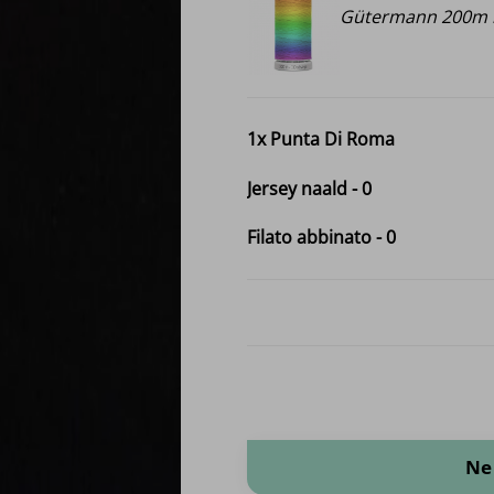
Gütermann 200m i
1x
Punta Di Roma
Jersey naald
-
0
Filato abbinato
-
0
Punta Di Roma quantità
Ne