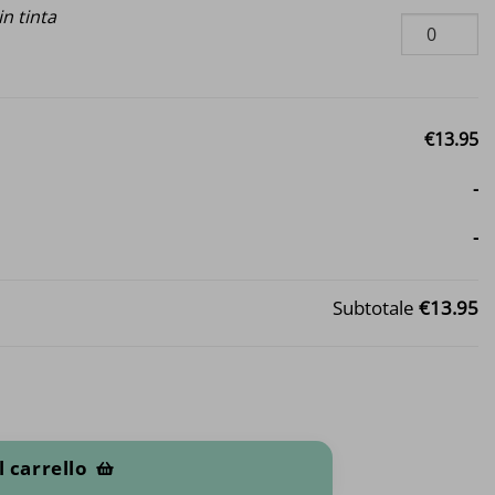
n tinta
€13.95
-
-
Subtotale
€13.95
l carrello