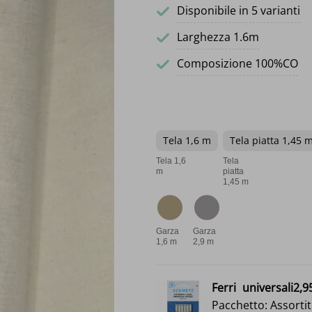
Disponibile in 5 varianti
Larghezza 1.6m
Composizione 100%CO
Tela 1,6 m
Tela piatta 1,45 
Tela 1,6
Tela
m
piatta
1,45 m
Garza
Garza
1,6 m
2,9 m
Ferri
universali2,9
Pacchetto: Assorti