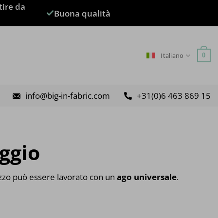
tire da
Buona qualità
Italiano
0
info@big-in-fabric.com
+31(0)6 463 869 15
ggio
zzo può essere lavorato con un
ago universale
.
o: da €3.45 a €7.95