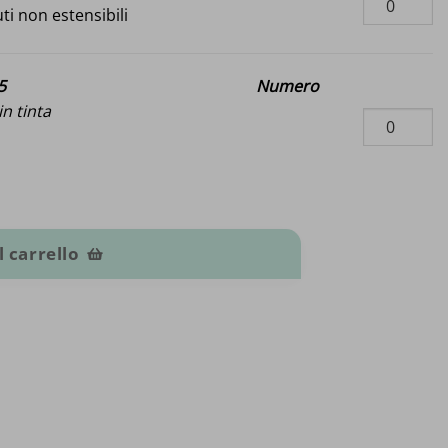
ti non estensibili
5
Numero
n tinta
l carrello