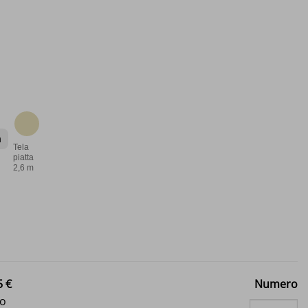
m
Tela
piatta
2,6 m
5 €
Numero
to