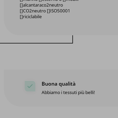
[]alcantaraco2neutro
[]CO2neutro []ISO50001
[]riciclabile
Buona qualità
Abbiamo i tessuti più belli!