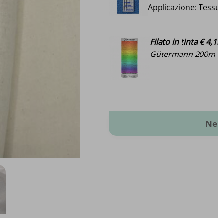
Applicazione: Tessu
Filato in tinta € 4,1
Gütermann 200m i
Cotone greggio quantità
Ne