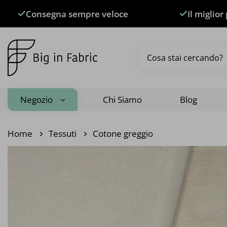
Salta
Consegna sempre veloce
Il miglior
ai
contenuti
Cerca:
Negozio
Chi Siamo
Blog
Home
Tessuti
Cotone greggio