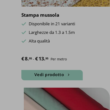
Stampa mussola
Disponibile in 21 varianti
Larghezze da 1.3 a 1.5m
Alta qualità
€
8.
€
13.
Fascia di prezzo: da €8.95 a €13.95
95
95
-
Per metro
Vedi prodotto