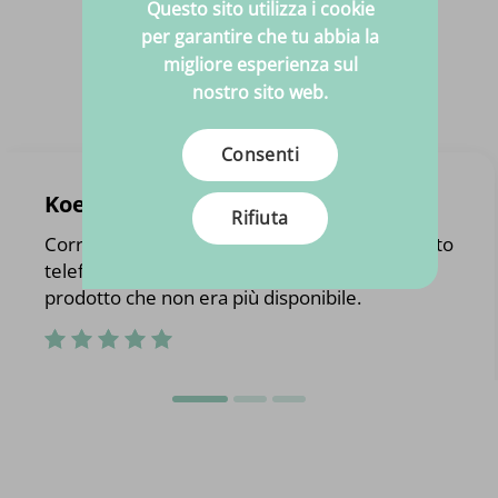
Questo sito utilizza i cookie
per garantire che tu abbia la
migliore esperienza sul
nostro sito web.
Consenti
Koen Wouters
Rifiuta
Corretta gestione dell'ordine. È stato contattato
telefonicamente con un'alternativa ad un
prodotto che non era più disponibile.