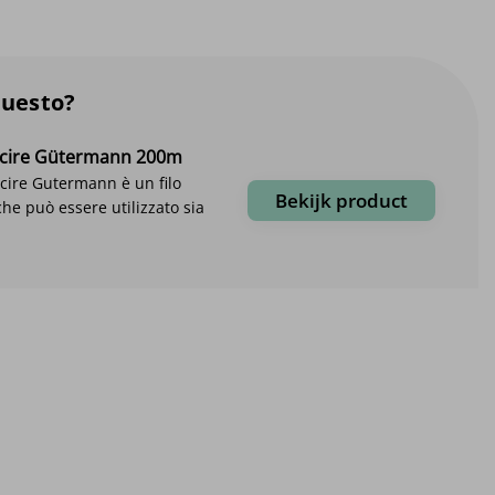
questo?
cucire Gütermann 200m
cucire Gutermann è un filo
Bekijk product
che può essere utilizzato sia