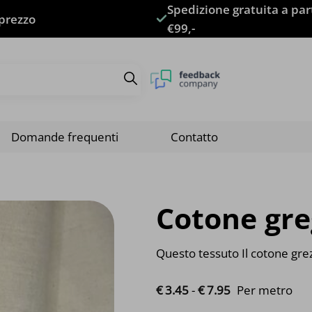
Spedizione gratuita a par
 prezzo
€99,-
Domande frequenti
Contatto
Cotone gre
Questo tessuto Il cotone gre
Fascia di prezz
€
3.
45
-
€
7.
95
Per metro