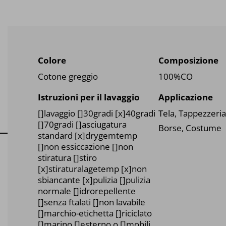
Colore
Composizione
Cotone greggio
100%CO
Istruzioni per il lavaggio
Applicazione
Tela, Tappezzeria
[]lavaggio []30gradi [x]40gradi
[]70gradi []asciugatura
Borse, Costume
standard [x]drygemtemp
[]non essiccazione []non
stiratura []stiro
[x]stiraturalagetemp [x]non
sbiancante [x]pulizia []pulizia
normale []idrorepellente
[]senza ftalati []non lavabile
[]marchio-etichetta []riciclato
[]marino []esterno o []mobili