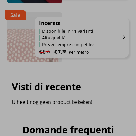
Sale
Incerata
Disponibile in 11 varianti
Alta qualità
Prezzi sempre competitivi
Il prezzo originale era: €8.99.
Il prezzo attuale è: €7.99.
€
8.
€
7.
99
99
Per metro
Visti di recente
U heeft nog geen product bekeken!
Domande frequenti