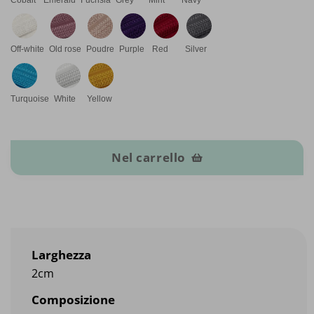
Off-white
Old rose
Poudre
Purple
Red
Silver
Turquoise
White
Yellow
Fascia elastica in polietilene lucido quantità
Nel carrello
Larghezza
2cm
Composizione