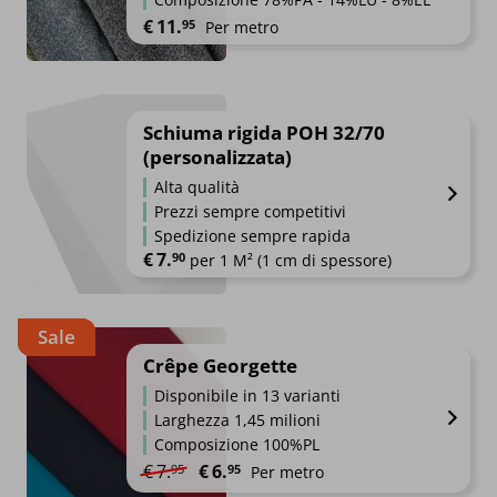
€
11.
95
Per metro
Schiuma rigida POH 32/70
(personalizzata)
Alta qualità
Prezzi sempre competitivi
Spedizione sempre rapida
€
7.
90
per 1 M² (1 cm di spessore)
Sale
Crêpe Georgette
Disponibile in 13 varianti
Larghezza 1,45 milioni
Composizione 100%PL
Il prezzo originale era: €7.95.
Il prezzo attuale è: €6.95.
€
7.
€
6.
95
95
Per metro