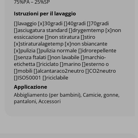
75%PA – 25%SP
Istruzioni per il lavaggio
[]lavaggio [x]30gradi []40gradi []70gradi
[]asciugatura standard []drygemtemp [x]non
essiccazione []non stiratura []stiro
[x]stiraturalagetemp [x]non sbiancante
[x]pulizia []pulizia normale []idrorepellente
[]senza ftalati []non lavabile []marchio-
etichetta []riciclato []marino []esterno o
[]mobili []alcantaraco2neutro []CO2neutro
[]ISO50001 []riciclabile
Applicazione
Abbigliamento (per bambini), Camicie, gonne,
pantaloni, Accessori