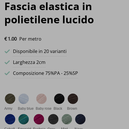
Fascia elastica in
polietilene lucido
€
1.
00
Per metro
Disponibile in 20 varianti
Larghezza 2cm
Composizione 75%PA - 25%SP
Army
Baby blue
Baby rose
Black
Brown
Cobalt
Emerald
Fuchsia
Grey
Mint
Navy