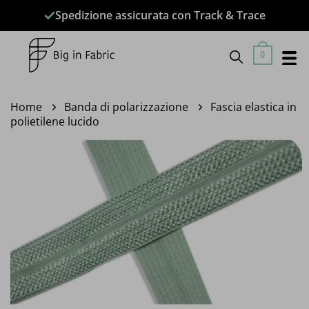
Salta
Spedizione assicurata con Track & Trace
ai
contenuti
0
Home
Banda di polarizzazione
Fascia elastica in
polietilene lucido