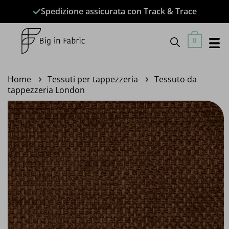
Salta
Spedizione assicurata con Track & Trace
ai
contenuti
0
Home
Tessuti per tappezzeria
Tessuto da
tappezzeria London