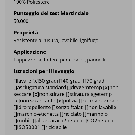
100% Poliestere
Punteggio del test Martindale
50.000
Proprietà
Resistente all'usura, lavabile, ignifugo
Applicazione
Tappezzeria, fodere per cuscini, pannelli
Istruzioni per il lavaggio
[]lavare [x]30 gradi []40 gradi []70 gradi
[]asciugatura standard []drygemtemp [x]non
seccare [x]non stirare []stiraturalagetemp
[x]non sbiancante [x]pulizia []pulizia normale
[]idrorepellente []senza ftalati []non lavabile
[]marchio-etichetta []riciclato []marino o
[]mobili []alcantaraco2neutro []CO2neutro
[]ISO50001 []riciclabile