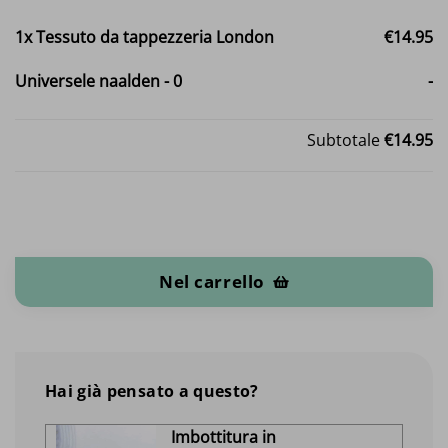
1x
Tessuto da tappezzeria London
€14.95
Universele naalden
-
0
-
Subtotale
€14.95
Tessuto da tappezzeria London quantità
Nel carrello
Hai già pensato a questo?
Imbottitura in