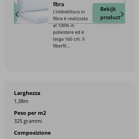
fibra
jk
Bekijk
L'imbottitura in
duct
product
fibra è realizzata
al 100% in
poliestere ed è
larga 160 cm. Il
fiberfil...
Larghezza
1,38m
Peso per m2
325 grammi
Composizione