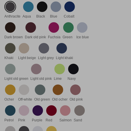
Anthracite
Aqua
Black
Blue
Cobalt
Dark brown
Dark old pink
Fuchsia
Green
Ice blue
Khaki
Light beige
Light grey
Light khaki
Light old green
Light old pink
Lime
Navy
Ocher
Off-white
Old green
Old ocher
Old pink
Petrol
Pink
Purple
Red
Salmon
Sand