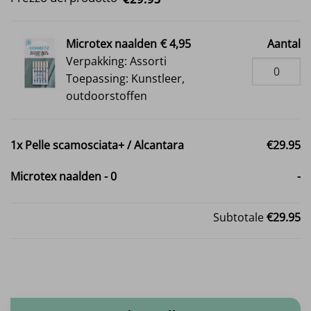
Microtex naalden
€ 4,95
Aantal
Verpakking: Assorti
Toepassing: Kunstleer,
outdoorstoffen
1x
Pelle scamosciata+ / Alcantara
€29.95
Microtex naalden
-
0
-
Subtotale
€29.95
Pelle scamosciata+ / Alcantara quantità