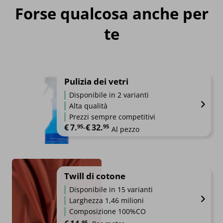
Forse qualcosa anche per
te
Pulizia dei vetri
Disponibile in 2 varianti
Alta qualità
Prezzi sempre competitivi
€
7.
€
32.
Fascia di prezzo: da €7.95 a €32.95
95
-
95
Al pezzo
Twill di cotone
Disponibile in 15 varianti
Larghezza 1,46 milioni
Composizione 100%CO
95