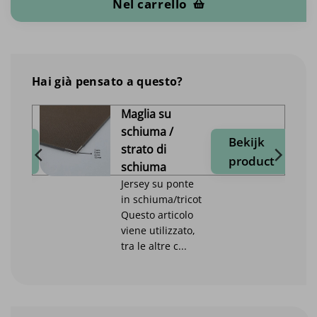
Nel carrello
Hai già pensato a questo?
Maglia su
schiuma /
jk
Bekijk
strato di
duct
product
schiuma
Jersey su ponte
in schiuma/tricot
Questo articolo
viene utilizzato,
tra le altre c...