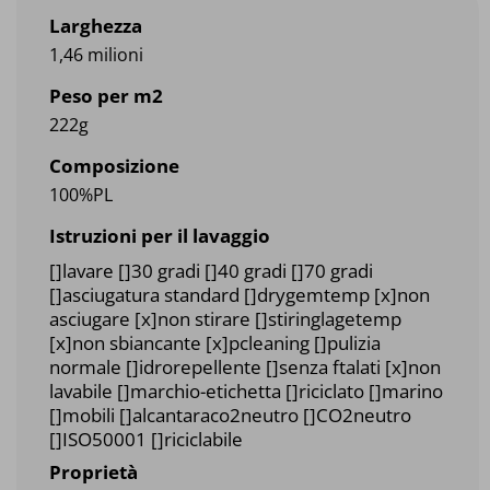
Larghezza
1,46 milioni
Peso per m2
222g
Composizione
100%PL
Istruzioni per il lavaggio
[]lavare []30 gradi []40 gradi []70 gradi
[]asciugatura standard []drygemtemp [x]non
asciugare [x]non stirare []stiringlagetemp
[x]non sbiancante [x]pcleaning []pulizia
normale []idrorepellente []senza ftalati [x]non
lavabile []marchio-etichetta []riciclato []marino
[]mobili []alcantaraco2neutro []CO2neutro
[]ISO50001 []riciclabile
Proprietà