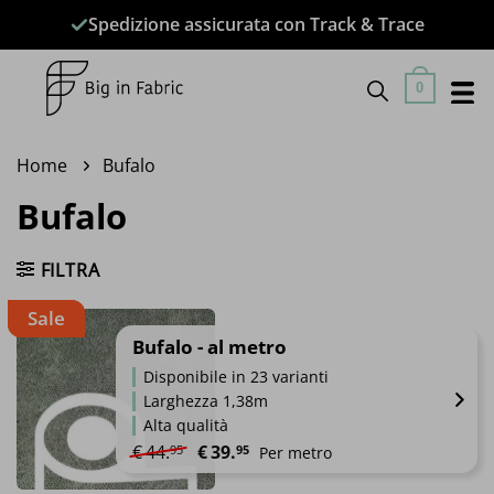
Salta
Spedizione assicurata con Track & Trace
ai
contenuti
0
Home
Bufalo
Bufalo
FILTRA
Sale
Bufalo - al metro
Disponibile in 23 varianti
Larghezza 1,38m
Alta qualità
Il prezzo originale era: €44.95.
Il prezzo attuale è: €39.95.
€
44.
€
39.
95
95
Per metro