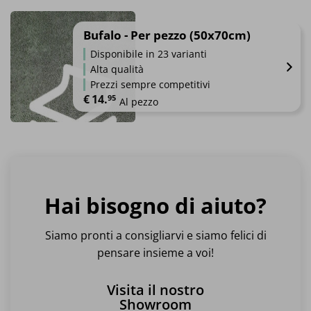
Questo
prodotto
ha
Bufalo - Per pezzo (50x70cm)
più
Disponibile in 23 varianti
varianti.
Alta qualità
Le
Prezzi sempre competitivi
opzioni
€
14.
95
Al pezzo
possono
essere
Questo
scelte
prodotto
nella
ha
pagina
più
del
varianti.
prodotto
Hai bisogno di aiuto?
Le
opzioni
possono
Siamo pronti a consigliarvi e siamo felici di
essere
pensare insieme a voi!
scelte
nella
Visita il nostro
pagina
Showroom
del