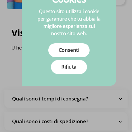
Al pezzo
Questo sito utilizza i cookie
per garantire che tu abbia la
migliore esperienza sul
Visti di recente
nostro sito web.
U heeft nog geen product bekeken!
Consenti
Rifiuta
Domande frequenti
Quali sono i tempi di consegna?
Quali sono i costi di spedizione?