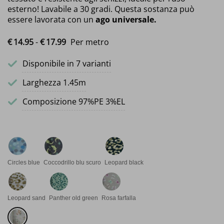
esterno! Lavabile a 30 gradi. Questa sostanza può
essere lavorata con un
ago universale.
Fascia di prezzo: da €14.95 a €17.99
€
14.
95
-
€
17.
99
Per metro
Disponibile in 7 varianti
Larghezza 1.45m
Composizione 97%PE 3%EL
Circles blue
Coccodrillo blu scuro
Leopard black
Leopard sand
Panther old green
Rosa farfalla