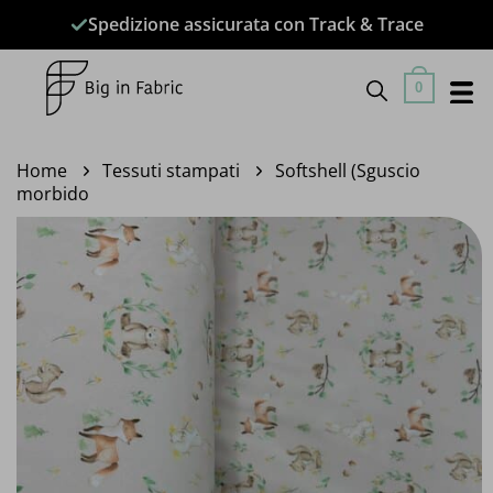
Salta
Spedizione assicurata con Track & Trace
ai
contenuti
0
Home
Tessuti stampati
Softshell (Sguscio
morbido