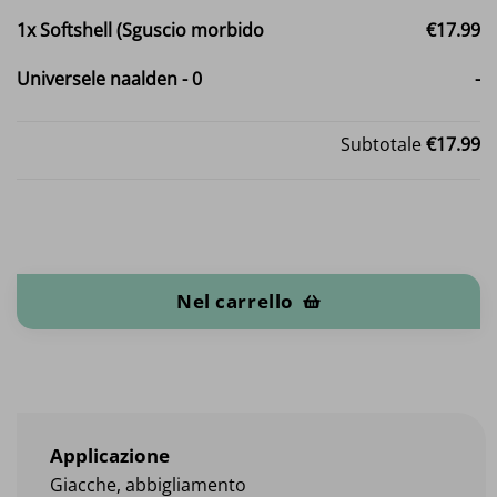
1x
Softshell (Sguscio morbido
€17.99
Universele naalden
-
0
-
Subtotale
€17.99
Softshell (Sguscio morbido quantità
Nel carrello
Applicazione
Giacche, abbigliamento