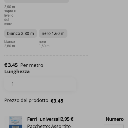
2,90 m
sopra il
livello
del
mare
bianco 2,80 m
nero 1,60 m
bianco
nero
2,80 m
1,60 m
€
3.
45
Per metro
Lunghezza
Prezzo del prodotto
€3.45
Ferri
universali2,95 €
Numero
Pacchetto: Assortito