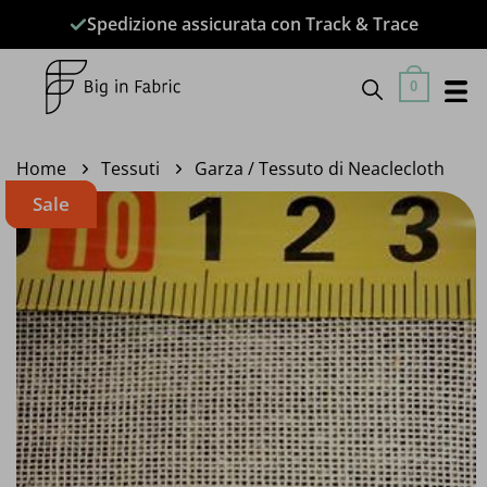
Salta
Spedizione assicurata con Track & Trace
ai
contenuti
0
Home
Tessuti
Garza / Tessuto di Neaclecloth
Sale