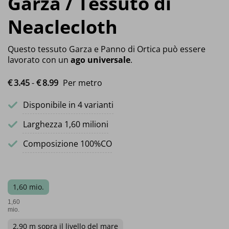
Garza / Tessuto di
Neaclecloth
Questo tessuto Garza e Panno di Ortica può essere
lavorato con un
ago universale
.
Fascia di prezzo: da €3.45 a €8.99
€
3.
45
-
€
8.
99
Per metro
Disponibile in 4 varianti
Larghezza 1,60 milioni
Composizione 100%CO
1,60 mio.
1,60
mio.
2,90 m sopra il livello del mare