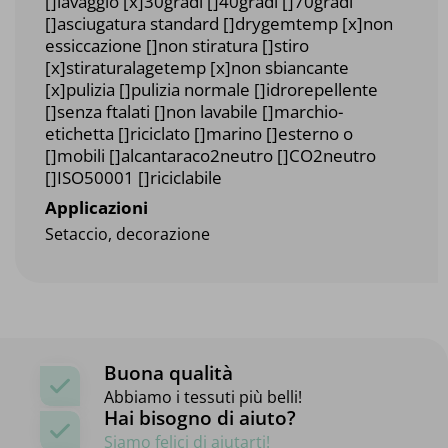
[]lavaggio [x]30gradi []40gradi []70gradi
[]asciugatura standard []drygemtemp [x]non
essiccazione []non stiratura []stiro
[x]stiraturalagetemp [x]non sbiancante
[x]pulizia []pulizia normale []idrorepellente
[]senza ftalati []non lavabile []marchio-
etichetta []riciclato []marino []esterno o
[]mobili []alcantaraco2neutro []CO2neutro
[]ISO50001 []riciclabile
Applicazioni
Setaccio, decorazione
Buona qualità
Abbiamo i tessuti più belli!
Hai bisogno di aiuto?
Siamo felici di aiutarti!