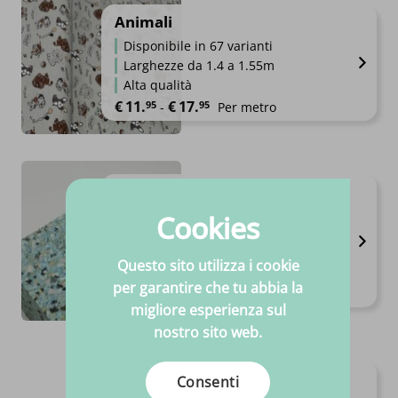
Animali
Disponibile in 67 varianti
Larghezze da 1.4 a 1.55m
Alta qualità
Fascia di prezzo: da €11.95 a €
€
11.
€
17.
95
95
-
Per metro
Polypress POB 160
(personalizzato)
Cookies
Alta qualità
Prezzi sempre competitivi
Questo sito utilizza i cookie
Spedizione sempre rapida
per garantire che tu abbia la
€
16.
60
per 1 M² (1 cm di spessore)
migliore esperienza sul
nostro sito web.
Tappeto
Consenti