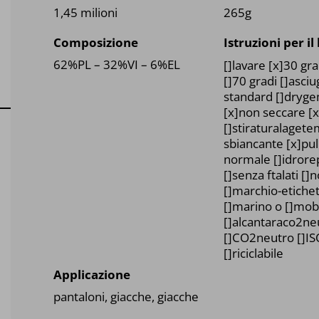
1,45 milioni
265g
Composizione
Istruzioni per il
62%PL – 32%VI – 6%EL
[]lavare [x]30 gra
[]70 gradi []asci
standard []dryg
[x]non seccare [x
[]stiraturalaget
sbiancante [x]puli
normale []idrore
[]senza ftalati []
[]marchio-etichett
[]marino o []mobi
[]alcantaraco2ne
[]CO2neutro []I
[]riciclabile
Applicazione
pantaloni, giacche, giacche