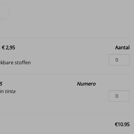
n
€ 2,95
Aantal
i
ekbare stoffen
5
Numero
n tinta
€10.95