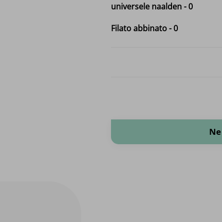
universele naalden
-
0
Filato abbinato
-
0
Gabardine quantità
Ne