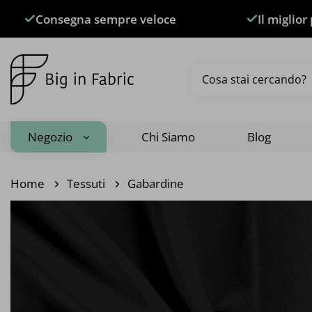
Salta
Consegna sempre veloce
Il miglior
ai
contenuti
Cerca:
Negozio
Chi Siamo
Blog
Home
Tessuti
Gabardine