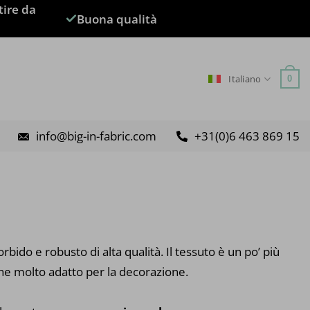
tire da
Buona qualità
Italiano
0
info@big-in-fabric.com
+31(0)6 463 869 15
bido e robusto di alta qualità. Il tessuto è un po’ più
he molto adatto per la decorazione.