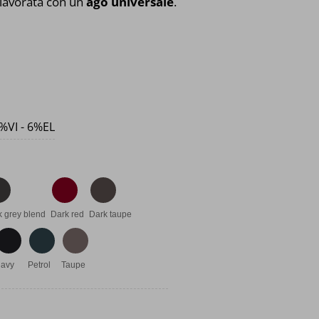
lavorata con un
ago universale
.
%VI - 6%EL
k grey blend
Dark red
Dark taupe
avy
Petrol
Taupe