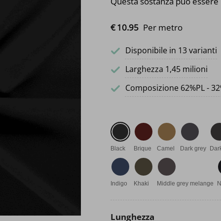
Questa sostanza può essere 
€
10.
95
Per metro
Disponibile in 13 varianti
Larghezza 1,45 milioni
Composizione 62%PL - 32
Black
Brique
Camel
Dark grey
Dar
Indigo
Khaki
Middle grey melange
N
Lunghezza