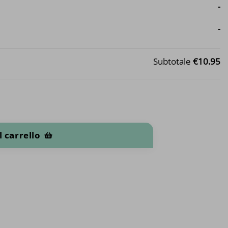
-
-
Subtotale
€10.95
l carrello