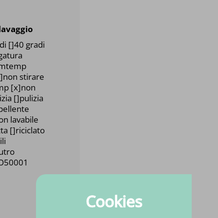
 lavaggio
di []40 gradi
ugatura
emtemp
]non stirare
emp [x]non
zia []pulizia
pellente
non lavabile
a []riciclato
li
utro
SO50001
Cookies