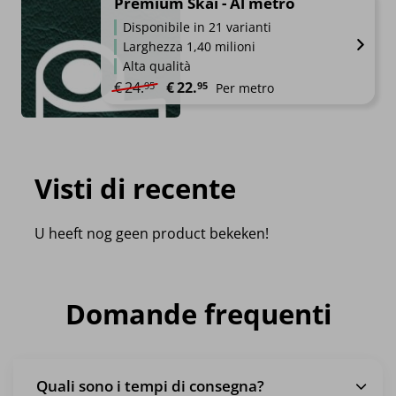
Premium Skai - Al metro
Disponibile in 21 varianti
Larghezza 1,40 milioni
Alta qualità
Il prezzo originale era: €24.95.
Il prezzo attuale è: €22.95.
€
24.
€
22.
95
95
Per metro
Visti di recente
U heeft nog geen product bekeken!
Domande frequenti
Quali sono i tempi di consegna?