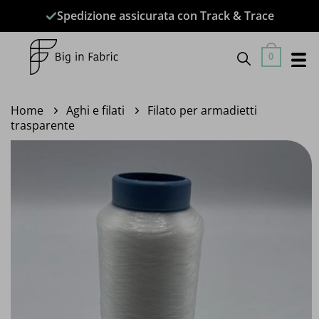
Salta
Spedizione assicurata con Track & Trace
ai
contenuti
0
Home
Aghi e filati
Filato per armadietti
trasparente