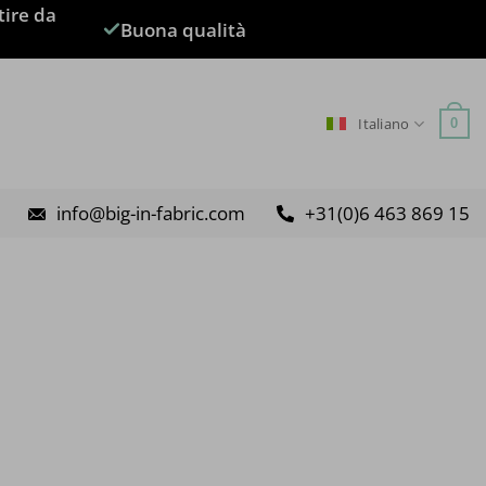
tire da
Buona qualità
Italiano
0
info@big-in-fabric.com
+31(0)6 463 869 15