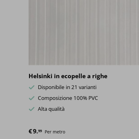
Le
opzioni
possono
essere
scelte
nella
pagina
del
prodotto
Helsinki in ecopelle a righe
Disponibile in 21 varianti
Composizione 100% PVC
Alta qualità
€
9.
99
Per metro