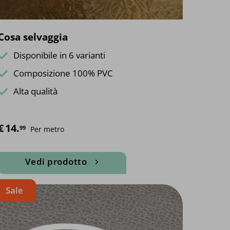
del
prodotto
Cosa selvaggia
Disponibile in 6 varianti
Composizione 100% PVC
Alta qualità
€
14.
99
Per metro
Vedi prodotto
Questo
Sale
prodotto
ha
più
varianti.