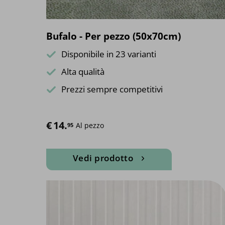
del
prodotto
Bufalo - Per pezzo (50x70cm)
Disponibile in 23 varianti
Alta qualità
Prezzi sempre competitivi
€
14.
Al pezzo
95
Vedi prodotto
Questo
prodotto
ha
più
varianti.