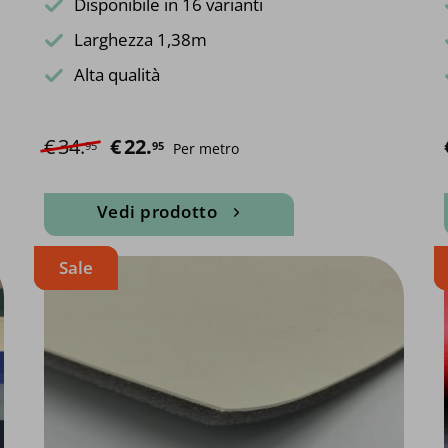
Disponibile in 16 varianti
Larghezza 1,38m
Alta qualità
€
34.
Il prezzo originale era: €34.95.
€
22.
Il prezzo attuale è: €22.95.
95
95
Per metro
Vedi prodotto
Questo
Sale
prodotto
ha
più
varianti.
Le
opzioni
possono
essere