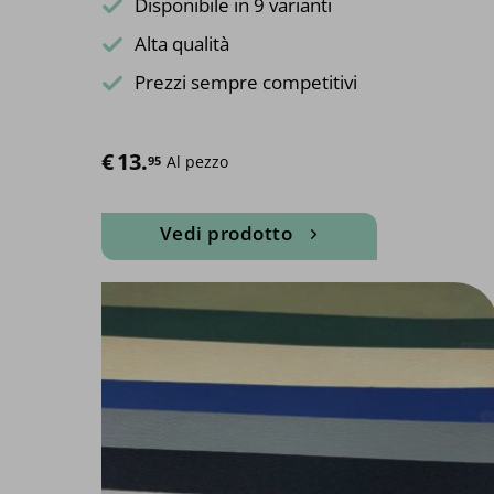
Disponibile in 9 varianti
Alta qualità
Prezzi sempre competitivi
€
13.
Al pezzo
95
Vedi prodotto
Questo
prodotto
ha
più
varianti.
Le
opzioni
possono
essere