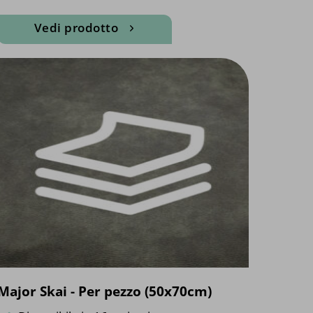
Vedi prodotto
Questo
prodotto
ha
più
varianti.
Le
opzioni
possono
essere
scelte
nella
pagina
del
prodotto
Major Skai - Per pezzo (50x70cm)