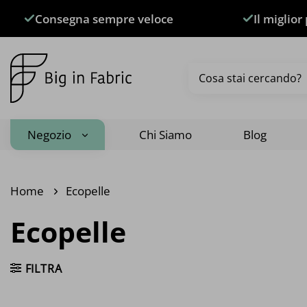
Salta
Consegna sempre veloce
Il miglior
ai
contenuti
Cerca:
Negozio
Chi Siamo
Blog
Home
Ecopelle
Ecopelle
FILTRA