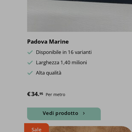
scelte
nella
pagina
del
prodotto
Padova Marine
Disponibile in 16 varianti
Larghezza 1,40 milioni
Alta qualità
€
34.
95
Per metro
Vedi prodotto
Questo
Sale
prodotto