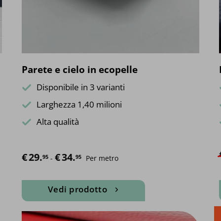
scelte
nella
pagina
del
prodotto
Parete e cielo in ecopelle
Disponibile in 3 varianti
Larghezza 1,40 milioni
Alta qualità
€
29.
€
34.
Fascia di prezzo: da €29.95 a €34.95
95
95
-
Per metro
Vedi prodotto
Questo
prodotto