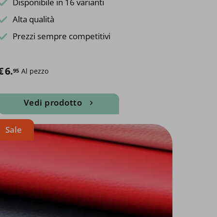
Disponibile in 16 varianti
Alta qualità
Prezzi sempre competitivi
€
6.
Al pezzo
95
Vedi prodotto
Questo
Sale
prodotto
ha
più
varianti.
Le
opzioni
possono
essere