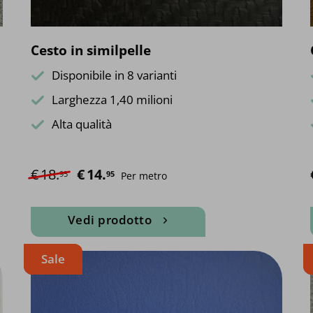
del
prodotto
Cesto in similpelle
Disponibile in 8 varianti
Larghezza 1,40 milioni
Alta qualità
€
18.
Il prezzo originale era: €18.95.
€
14.
Il prezzo attuale è: €14.95.
95
95
Per metro
Vedi prodotto
Questo
Sale
prodotto
ha
più
varianti.