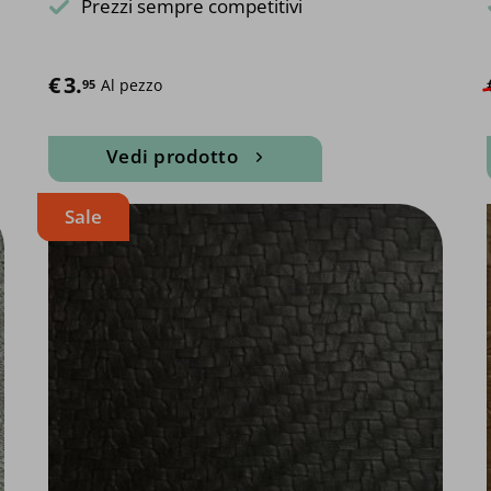
Prezzi sempre competitivi
€
3.
Al pezzo
95
Vedi prodotto
Questo
Sale
prodotto
ha
più
varianti.
Le
opzioni
possono
essere
scelte
nella
pagina