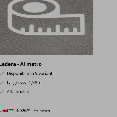
Le
opzioni
possono
essere
scelte
nella
pagina
del
prodotto
Ledera - Al metro
Disponibile in 9 varianti
Larghezza 1,38m
Alta qualità
€
44.
Il prezzo originale era: €44.95.
€
39.
Il prezzo attuale è: €39.95.
95
95
Per metro