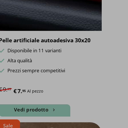
scelte
nella
pagina
del
prodotto
Pelle artificiale autoadesiva 30x20
Disponibile in 11 varianti
Alta qualità
Prezzi sempre competitivi
€
9.
95
Il prezzo originale era: €9.95.
Il prezzo attuale è: €7.95.
€
7.
Al pezzo
95
Vedi prodotto
Questo
Sale
prodotto