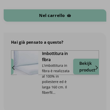
Bufalo - al metro quantità
Nel carrello
Hai già pensato a questo?
Imbottitura in
fibra
jk
Bekijk
L'imbottitura in
duct
product
fibra è realizzata
al 100% in
poliestere ed è
larga 160 cm. Il
fiberfil...