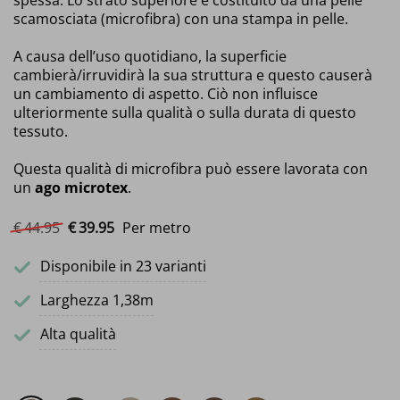
spessa. Lo strato superiore è costituito da una pelle
scamosciata (microfibra) con una stampa in pelle.
A causa dell’uso quotidiano, la superficie
cambierà/irruvidirà la sua struttura e questo causerà
un cambiamento di aspetto. Ciò non influisce
ulteriormente sulla qualità o sulla durata di questo
tessuto.
Questa qualità di microfibra può essere lavorata con
un
ago microtex
.
Il prezzo originale era: €44.95.
Il prezzo attuale è: €39.95.
€
44.
95
€
39.
95
Per metro
Disponibile in 23 varianti
Larghezza 1,38m
Alta qualità