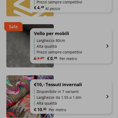
Prezzi sempre competitivi
€
4.
49
Al pezzo
Sale
Vello per mobili
Larghezza 80cm
Alta qualità
Prezzi sempre competitivi
Il prezzo originale era: €1.25.
Il prezzo attuale è: €0.95.
€
1.
€
0.
25
95
Per metro
€10,- Tessuti invernali
Disponibile in 7 varianti
Larghezze da 1.55 a 1.6m
Alta qualità
€
10.
00
Per metro