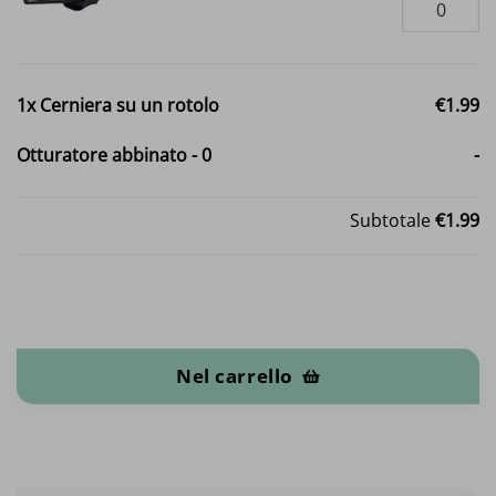
1x
Cerniera su un rotolo
€1.99
Otturatore abbinato
-
0
-
Subtotale
€1.99
Cerniera su un rotolo quantità
Nel carrello