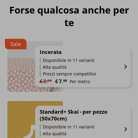
Forse qualcosa anche per
te
Sale
Incerata
Disponibile in 11 varianti
Alta qualità
Prezzi sempre competitivi
Il prezzo originale era: €8.99.
Il prezzo attuale è: €7.99.
€
8.
€
7.
99
99
Per metro
Standard+ Skai - per pezzo
(50x70cm)
Disponibile in 11 varianti
Alta qualità