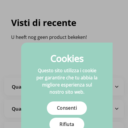
Visti di recente
U heeft nog geen product bekeken!
Cookies
Domande frequenti
Questo sito utilizza i cookie
per garantire che tu abbia la
migliore esperienza sul
Quali sono i tempi di consegna?
nostro sito web.
Consenti
Quali sono i costi di spedizione?
Rifiuta