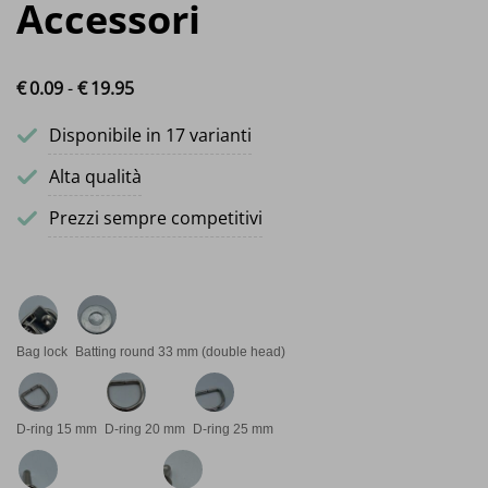
Accessori
€
0.
09
-
€
19.
95
Fascia di prezzo: da €0.09 a €19.95
Disponibile in 17 varianti
Alta qualità
Prezzi sempre competitivi
Bag lock
Batting round 33 mm (double head)
D-ring 15 mm
D-ring 20 mm
D-ring 25 mm