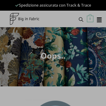
Salta
Spedizione assicurata con Track & Trace
ai
contenuti
0
Oops..