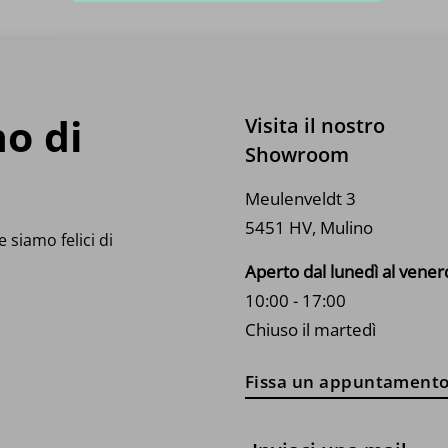
varianti.
v
Le
L
opzioni
o
possono
p
essere
e
no di
scelte
s
Visita il nostro
nella
n
Showroom
pagina
p
del
d
Meulenveldt 3
prodotto
p
5451 HV, Mulino
 siamo felici di
Aperto dal lunedì al vener
10:00 - 17:00
Chiuso il martedì
Fissa un appuntament