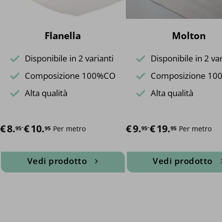
prodotto
prodotto
Flanella
Molton
Disponibile in 2 varianti
Disponibile in 2 var
Composizione 100%CO
Composizione 1
Alta qualità
Alta qualità
€
Fascia di prezzo: da €8.95 a €10.95
8.
-
€
10.
€
Fascia di prezzo: da €9.95 a 
9.
-
€
19.
Per metro
Per metro
95
95
95
95
Vedi prodotto
Vedi prodotto
Questo
Questo
prodotto
prodotto
ha
ha
più
più