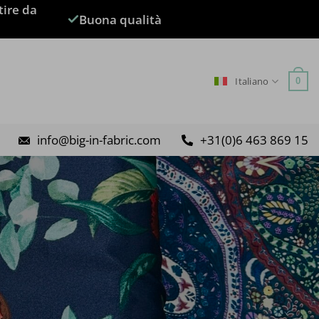
tire da
Buona qualità
Italiano
0
info@big-in-fabric.com
+31(0)6 463 869 15