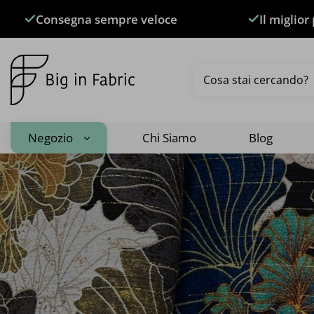
Salta
Consegna sempre veloce
Il miglior
ai
contenuti
Cerca:
Negozio
Chi Siamo
Blog