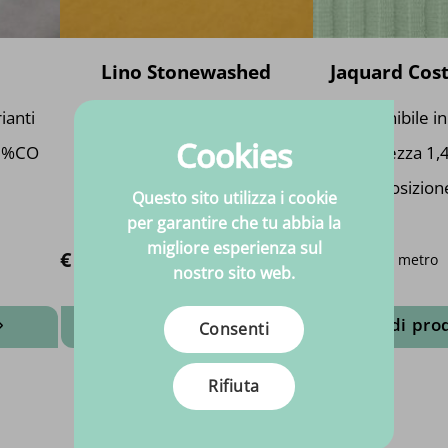
prodotto
p
Lino Stonewashed
Jaquard Cost
ianti
Disponibile in 20 varianti
Disponibile in
Cookies
00%CO
Larghezza 1,40 milioni
Larghezza 1,4
Composizione 100%LI
Composizion
Questo sito utilizza i cookie
5%EL
per garantire che tu abbia la
migliore esperienza sul
€19.95
€
14.
€
14.
Per metro
Per metro
95
95
nostro sito web.
Vedi prodotto
Vedi pro
Consenti
Questo
Q
prodotto
p
Rifiuta
ha
h
più
p