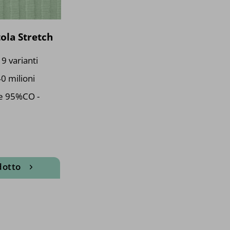
rodotto
prodotto
ola Stretch
 9 varianti
0 milioni
e 95%CO -
dotto
uesto
rodotto
a
iù