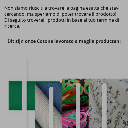
Non siamo riusciti a trovare la pagina esatta che stavi
cercando, ma speriamo di poter trovare il prodotto!
Di seguito troverai i prodotti in base al tuo termine di
ricerca.
Dit zijn onze Cotone lavorato a maglia producten:
Nastro
in
sbieco
lavorato
a maglia
Maglia
Cotone
Cotone
di
da
tricot
a trecce
cotone
donna
biologic
lavorato
Disponibile
Larghezza
Composizione
Disponibile
Larghezza
Composizione
Disponibi
Larghezz
Composiz
a maglia
in
2cm
96%
in
Da
95%CO
in
Da
95%CO
47
CO
Disponibile
Larghezza
Composizione
14
1,4
5%LY
11
1,45
5%EL
varianti
-
in
1,50
80%CO
varianti
a
varianti
a