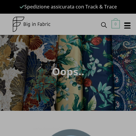
Salta
Spedizione assicurata con Track & Trace
ai
contenuti
0
Oops..