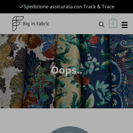
Salta
Spedizione assicurata con Track & Trace
ai
contenuti
0
Oops..