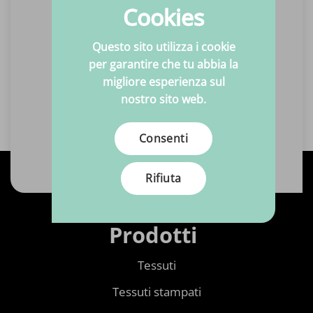
Cookies
Chiama +31(0)6 463 869 15
Questo sito utilizza i cookie
per garantire che tu abbia la
Inviaci una mail
migliore esperienza sul
Sempre entro un giorno lavorativo
nostro sito web.
una risposta!
Consenti
Inviaci un'e-mail
Rifiuta
Prodotti
Tessuti
Tessuti stampati