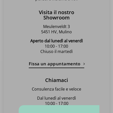
pagina
pagina
pagina
del
del
del
Visita il nostro
prodotto
prodotto
prodotto
Showroom
Meulenveldt 3
5451 HV, Mulino
Aperto dal lunedì al venerdì
10:00 - 17:00
Chiuso il martedì
Fissa un appuntamento
Chiamaci
Consulenza facile e veloce
Dal lunedì al venerdì
10:00 - 17:00
Chiuso il martedì