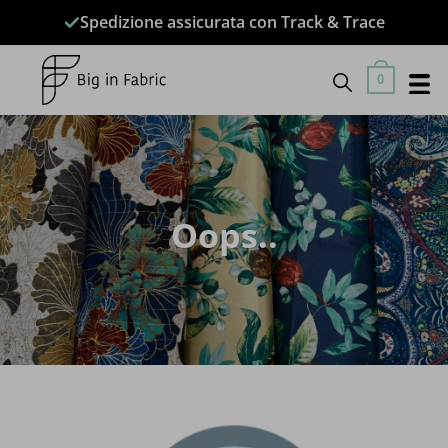
Salta
Spedizione assicurata con Track & Trace
ai
contenuti
0
Oops..