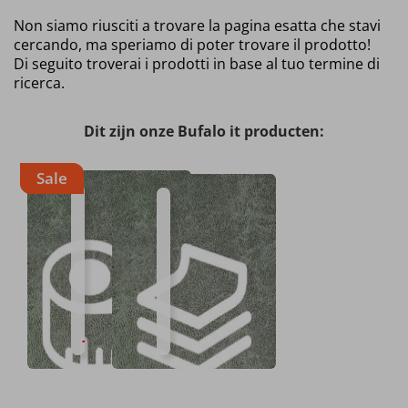
Non siamo riusciti a trovare la pagina esatta che stavi
cercando, ma speriamo di poter trovare il prodotto!
Di seguito troverai i prodotti in base al tuo termine di
ricerca.
Dit zijn onze Bufalo it producten:
Sale
Búfalo
Bufalo -
- Por
Per pezzo
metro
(50x70cm)
Disponibile
Larghezza
Alta
Disponibile
Alta
Prezzi
in
1.38m
qualità
in
qualità
sempre
23
23
competitivi
varianti
varianti
€
39.
Il prezzo originale era: €44.95.
Il prezzo attuale è: €39.95.
95
€
44.
95
€
14.
Per metro
95
Al pezzo
Questo
Questo
prodotto
prodotto