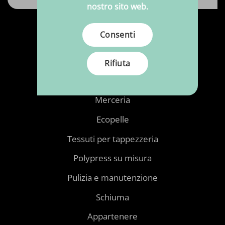
nostro sito web.
Prodotti
Consenti
Tessuti
Rifiuta
Tessuti stampati
Merceria
Ecopelle
Tessuti per tappezzeria
Polypress su misura
Pulizia e manutenzione
Schiuma
Appartenere