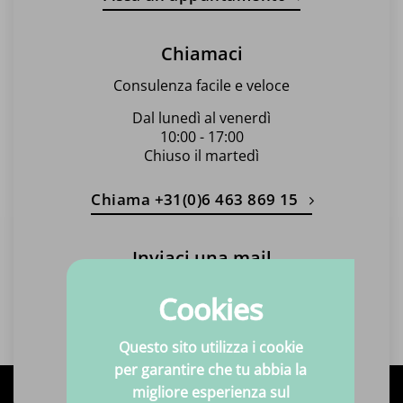
Chiamaci
Consulenza facile e veloce
Dal lunedì al venerdì
10:00 - 17:00
Chiuso il martedì
Chiama +31(0)6 463 869 15
Inviaci una mail
Sempre entro un giorno lavorativo
Cookies
una risposta!
Questo sito utilizza i cookie
Inviaci un'e-mail
per garantire che tu abbia la
migliore esperienza sul