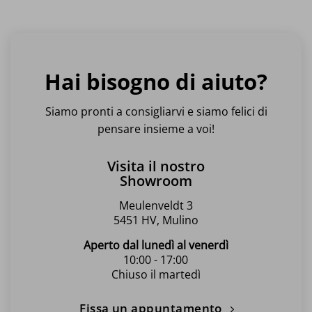
ha
ha
più
più
varianti.
varianti.
Le
Le
opzioni
opzioni
Hai bisogno di aiuto?
possono
possono
essere
essere
scelte
scelte
Siamo pronti a consigliarvi e siamo felici di
nella
nella
pensare insieme a voi!
pagina
pagina
del
del
Visita il nostro
prodotto
prodotto
Showroom
Meulenveldt 3
5451 HV, Mulino
Aperto dal lunedì al venerdì
10:00 - 17:00
Chiuso il martedì
Fissa un appuntamento