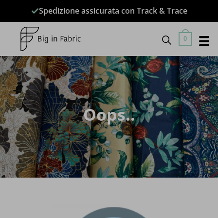
Salta
Spedizione assicurata con Track & Trace
ai
contenuti
0
Oops..